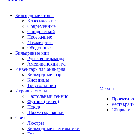
Бильярдные столы
Классические
Современные
С подсветкой
Прозрачные
"Геометрия"
Обеденные
Бильярдные кии
Русская пирамида
Американский пул
Инвентарь для бильярда
Бильярдные шары
Киевницы
Треугольники
Услуги
Игровые столы
Настольный теннис
Проектиро
Футбол (кикер)
Реставрац
Покер
Сборка иг
Шахматы, шашки
Свет
Люстры
Бильярдные светильники
Бра