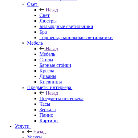
Свет
Назад
Свет
Люстры
Бильярдные светильники
Бра
Торшеры, напольные светильники
Мебель
Назад
Мебель
Столы
Барные стойки
Кресла
Диваны
Киевницы
Предметы интерьера
Назад
Предметы интерьера
Часы
Зеркала
Панно
Картины
Услуги
Назад
Услуги