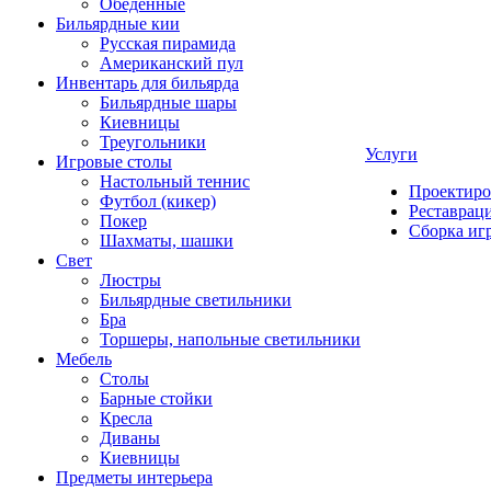
Обеденные
Бильярдные кии
Русская пирамида
Американский пул
Инвентарь для бильярда
Бильярдные шары
Киевницы
Треугольники
Услуги
Игровые столы
Настольный теннис
Проектиро
Футбол (кикер)
Реставрац
Покер
Сборка иг
Шахматы, шашки
Свет
Люстры
Бильярдные светильники
Бра
Торшеры, напольные светильники
Мебель
Столы
Барные стойки
Кресла
Диваны
Киевницы
Предметы интерьера