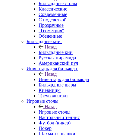
Бильярдные столы
Классические
Современные
С подсветкой
Прозрачные
"Геометрия"
Обеденные
Бильярдные кии
Назад
Бильярдные кии
Русская пирамида
Американский пул
Инвентарь для бильярда
Назад
Инвентарь для бильярда
Бильярдные шары
Киевницы
Треугольники
Игровые столы
Назад
Игровые столы
Настольный теннис
Футбол (кикер)
Покер
Шахматы, шашки