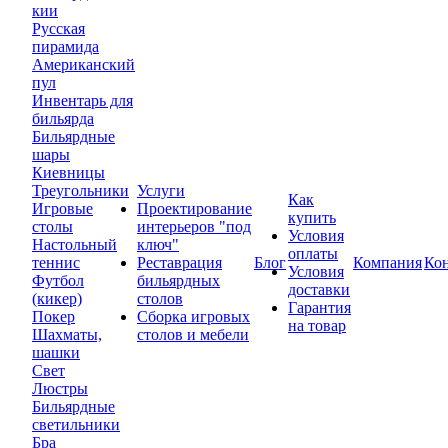
кии
Русская
пирамида
Американский
пул
Инвентарь для
бильярда
Бильярдные
шары
Киевницы
Треугольники
Услуги
Как
Игровые
Проектирование
купить
столы
интерьеров "под
Условия
Настольный
ключ"
оплаты
теннис
Реставрация
Блог
Компания
Ко
Условия
Футбол
бильярдных
доставки
(кикер)
столов
Гарантия
Покер
Сборка игровых
на товар
Шахматы,
столов и мебели
шашки
Свет
Люстры
Бильярдные
светильники
Бра