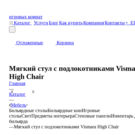
Каталог
Услуги
Блог
Как купить
Компания
Контакты
+ Е
0
0
Отложенные
Корзина
Мягкий стул с подлокотниками Visma
Мягкий стул с подлокотниками Vismara High Chair купить в Москве и по всей России - Sport&Play
High Chair
Главная
—
0
0
Каталог
—
Мебель
Бильярдные столы
Бильярдные кии
Игровые
столы
Свет
Предметы интерьера
Стеновые панели
Инвентарь 
бильярда
—
Мягкий стул с подлокотниками Vismara High Chair