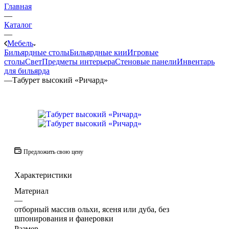
Главная
—
Каталог
—
Мебель
Бильярдные столы
Бильярдные кии
Игровые
столы
Свет
Предметы интерьера
Стеновые панели
Инвентарь
для бильярда
—
Табурет высокий «Ричард»
Предложить свою цену
Характеристики
Материал
—
отборный массив ольхи, ясеня или дуба, без
шпонирования и фанеровки
Размер