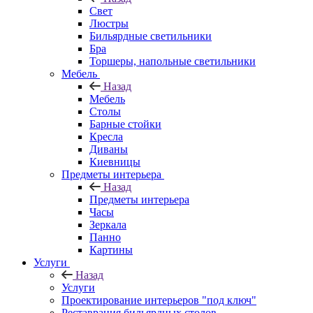
Свет
Люстры
Бильярдные светильники
Бра
Торшеры, напольные светильники
Мебель
Назад
Мебель
Столы
Барные стойки
Кресла
Диваны
Киевницы
Предметы интерьера
Назад
Предметы интерьера
Часы
Зеркала
Панно
Картины
Услуги
Назад
Услуги
Проектирование интерьеров "под ключ"
Реставрация бильярдных столов