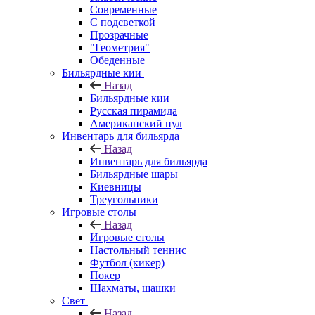
Современные
С подсветкой
Прозрачные
"Геометрия"
Обеденные
Бильярдные кии
Назад
Бильярдные кии
Русская пирамида
Американский пул
Инвентарь для бильярда
Назад
Инвентарь для бильярда
Бильярдные шары
Киевницы
Треугольники
Игровые столы
Назад
Игровые столы
Настольный теннис
Футбол (кикер)
Покер
Шахматы, шашки
Свет
Назад