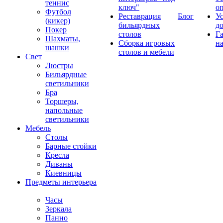
теннис
ключ"
о
Футбол
Реставрация
Блог
У
(кикер)
бильярдных
д
Покер
столов
Г
Шахматы,
Сборка игровых
на
шашки
столов и мебели
Свет
Люстры
Бильярдные
светильники
Бра
Торшеры,
напольные
светильники
Мебель
Столы
Барные стойки
Кресла
Диваны
Киевницы
Предметы интерьера
Часы
Зеркала
Панно