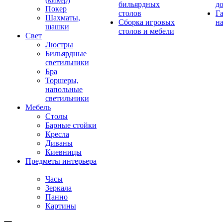
бильярдных
д
Покер
столов
Г
Шахматы,
Сборка игровых
на
шашки
столов и мебели
Свет
Люстры
Бильярдные
светильники
Бра
Торшеры,
напольные
светильники
Мебель
Столы
Барные стойки
Кресла
Диваны
Киевницы
Предметы интерьера
Часы
Зеркала
Панно
Картины