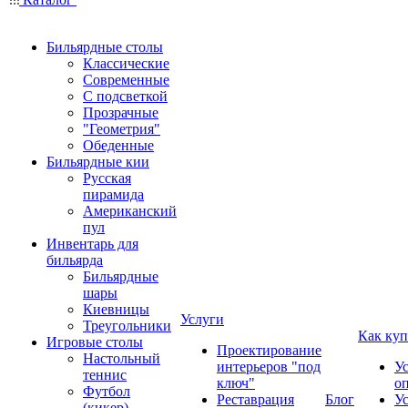
Бильярдные столы
Классические
Современные
С подсветкой
Прозрачные
"Геометрия"
Обеденные
Бильярдные кии
Русская
пирамида
Американский
пул
Инвентарь для
бильярда
Бильярдные
шары
Киевницы
Услуги
Треугольники
Как куп
Игровые столы
Проектирование
Настольный
интерьеров "под
У
теннис
ключ"
о
Футбол
Реставрация
Блог
У
(кикер)