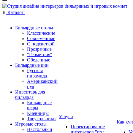
Каталог
Бильярдные столы
Классические
Современные
С подсветкой
Прозрачные
"Геометрия"
Обеденные
Бильярдные кии
Русская
пирамида
Американский
пул
Инвентарь для
бильярда
Бильярдные
шары
Киевницы
Услуги
Треугольники
Как куп
Игровые столы
Проектирование
Настольный
интерьеров "под
У