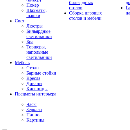
бильярдных
д
Покер
столов
Г
Шахматы,
Сборка игровых
на
шашки
столов и мебели
Свет
Люстры
Бильярдные
светильники
Бра
Торшеры,
напольные
светильники
Мебель
Столы
Барные стойки
Кресла
Диваны
Киевницы
Предметы интерьера
Часы
Зеркала
Панно
Картины