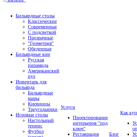
Бильярдные столы
Классические
Современные
С подсветкой
Прозрачные
"Геометрия"
Обеденные
Бильярдные кии
Русская
пирамида
Американский
пул
Инвентарь для
бильярда
Бильярдные
шары
Киевницы
Услуги
Треугольники
Как куп
Игровые столы
Проектирование
Настольный
интерьеров "под
У
теннис
ключ"
о
Футбол
Реставрация
Блог
У
(кикер)