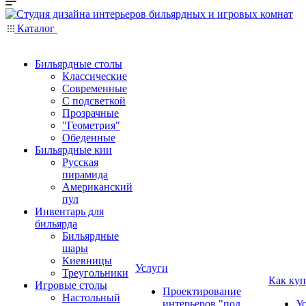
Каталог
Бильярдные столы
Классические
Современные
С подсветкой
Прозрачные
"Геометрия"
Обеденные
Бильярдные кии
Русская
пирамида
Американский
пул
Инвентарь для
бильярда
Бильярдные
шары
Киевницы
Услуги
Треугольники
Как куп
Игровые столы
Проектирование
Настольный
интерьеров "под
У