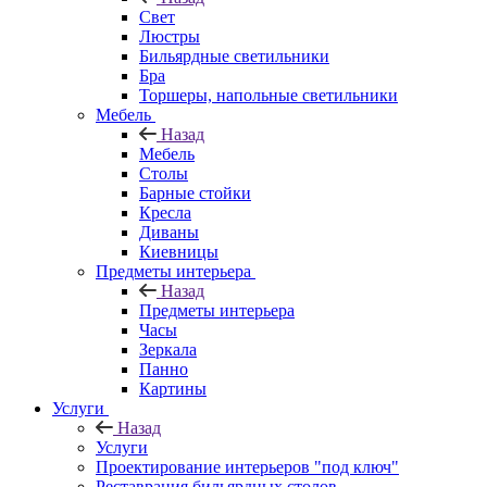
Свет
Люстры
Бильярдные светильники
Бра
Торшеры, напольные светильники
Мебель
Назад
Мебель
Столы
Барные стойки
Кресла
Диваны
Киевницы
Предметы интерьера
Назад
Предметы интерьера
Часы
Зеркала
Панно
Картины
Услуги
Назад
Услуги
Проектирование интерьеров "под ключ"
Реставрация бильярдных столов