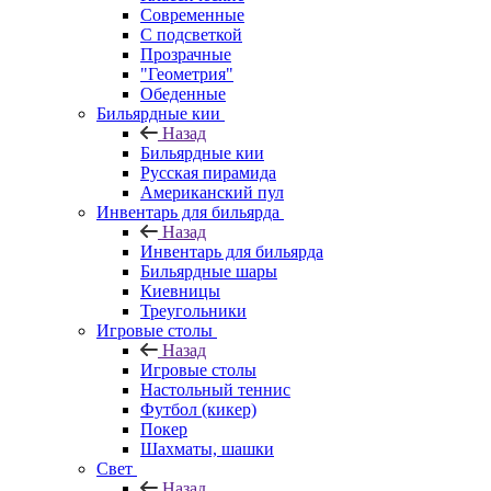
Современные
С подсветкой
Прозрачные
"Геометрия"
Обеденные
Бильярдные кии
Назад
Бильярдные кии
Русская пирамида
Американский пул
Инвентарь для бильярда
Назад
Инвентарь для бильярда
Бильярдные шары
Киевницы
Треугольники
Игровые столы
Назад
Игровые столы
Настольный теннис
Футбол (кикер)
Покер
Шахматы, шашки
Свет
Назад