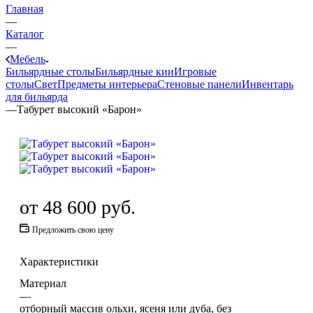
Главная
—
Каталог
—
Мебель
Бильярдные столы
Бильярдные кии
Игровые
столы
Свет
Предметы интерьера
Стеновые панели
Инвентарь
для бильярда
—
Табурет высокий «Барон»
от
48 600 руб.
Предложить свою цену
Характеристики
Материал
—
отборный массив ольхи, ясеня или дуба, без