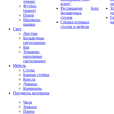
теннис
ключ"
о
Футбол
Реставрация
Блог
У
(кикер)
бильярдных
д
Покер
столов
Г
Шахматы,
Сборка игровых
на
шашки
столов и мебели
Свет
Люстры
Бильярдные
светильники
Бра
Торшеры,
напольные
светильники
Мебель
Столы
Барные стойки
Кресла
Диваны
Киевницы
Предметы интерьера
Часы
Зеркала
Панно