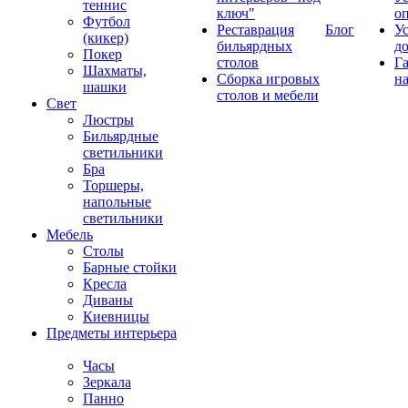
теннис
ключ"
о
Футбол
Реставрация
Блог
У
(кикер)
бильярдных
д
Покер
столов
Г
Шахматы,
Сборка игровых
на
шашки
столов и мебели
Свет
Люстры
Бильярдные
светильники
Бра
Торшеры,
напольные
светильники
Мебель
Столы
Барные стойки
Кресла
Диваны
Киевницы
Предметы интерьера
Часы
Зеркала
Панно