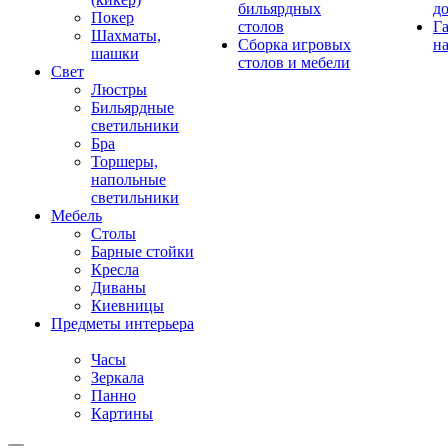
бильярдных
д
Покер
столов
Г
Шахматы,
Сборка игровых
на
шашки
столов и мебели
Свет
Люстры
Бильярдные
светильники
Бра
Торшеры,
напольные
светильники
Мебель
Столы
Барные стойки
Кресла
Диваны
Киевницы
Предметы интерьера
Часы
Зеркала
Панно
Картины