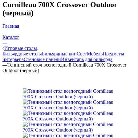
Cornilleau 700X Crossover Outdoor
(черный)
Главная
—
Каталог
—
Игровые столы
Бильярдные столы
Бильярдные кии
Свет
Мебель
Предметы
интерьера
Стеновые панели
Инвентарь для бильярда
—
Теннисный стол всепогодный Cornilleau 700X Crossover
Outdoor (черный)