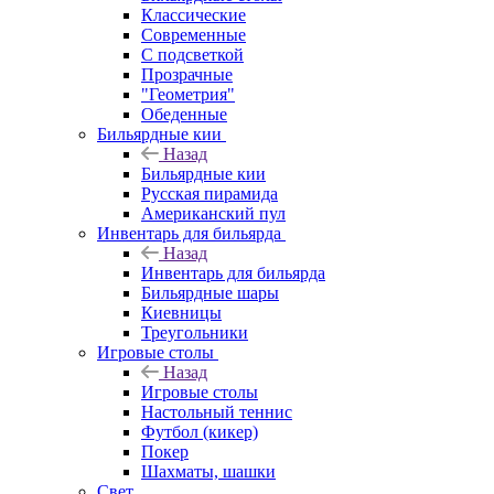
Классические
Современные
С подсветкой
Прозрачные
"Геометрия"
Обеденные
Бильярдные кии
Назад
Бильярдные кии
Русская пирамида
Американский пул
Инвентарь для бильярда
Назад
Инвентарь для бильярда
Бильярдные шары
Киевницы
Треугольники
Игровые столы
Назад
Игровые столы
Настольный теннис
Футбол (кикер)
Покер
Шахматы, шашки
Свет