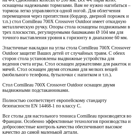
оснащены надежными тормозами. Вам не нужно нагибаться –
тормоза легко управляются одной ногой. Для облегчения
перемещения через препятствия (бордюр, дверной порожек и
т.п.) стол Cornilleau 700X Crossover Outdoor имеет откидную
металлическую ручку. Опоры стола оснащены подвижными в
трех плоскостях, регулируемыми башмаками Ø 104 мм для
точного выставления уровня к горизонту в диапазоне 60 мм.
Эластичные накладки на углы стола Cornilleau 700X Crossover
Outdoor защитят Ваших детей от случайных травм. С обеих
сторон стола установлены выдвижные устройства для
ведения счета игры. Стол оснащен держателями для ракеток и
мячей. Стол оснащен двумя отсеками для мелких вещей
(мобильного телефона, бутылочки с напитком и т.п.).
Стол Cornilleau 700X Crossover Outdoor оснащен двумя
выдвижными подстаканниками.
Полностью соответствует европейскому стандарту
безопасности EN 14468-1 по классу C.
Все столы для настольного тенниса Cornilleau производятся во
Франции. Особенно эффективные технология производства и
добросовестные контроль качества обеспечивают высокое
качество до самой маленькой детали.