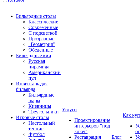
Бильярдные столы
Классические
Современные
С подсветкой
Прозрачные
"Геометрия"
Обеденные
Бильярдные кии
Русская
пирамида
Американский
пул
Инвентарь для
бильярда
Бильярдные
шары
Киевницы
Услуги
Треугольники
Как куп
Игровые столы
Проектирование
Настольный
интерьеров "под
У
теннис
ключ"
о
Футбол
Реставрация
Блог
У
(кикер)