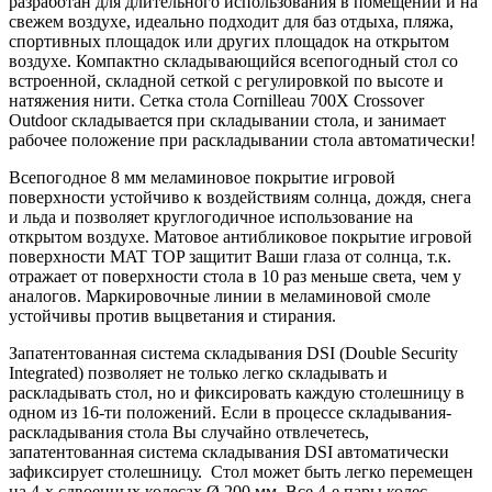
разработан для длительного использования в помещении и на
свежем воздухе, идеально подходит для баз отдыха, пляжа,
спортивных площадок или других площадок на открытом
воздухе. Компактно складывающийся всепогодный стол со
встроенной, складной сеткой с регулировкой по высоте и
натяжения нити. Сетка стола Cornilleau 700X Crossover
Outdoor складывается при складывании стола, и занимает
рабочее положение при раскладывании стола автоматически!
Всепогодное 8 мм меламиновое покрытие игровой
поверхности устойчиво к воздействиям солнца, дождя, снега
и льда и позволяет круглогодичное использование на
открытом воздухе. Матовое антибликовое покрытие игровой
поверхности MAT TOP защитит Ваши глаза от солнца, т.к.
отражает от поверхности стола в 10 раз меньше света, чем у
аналогов. Маркировочные линии в меламиновой смоле
устойчивы против выцветания и стирания.
Запатентованная система складывания DSI (Double Security
Integrated) позволяет не только легко складывать и
раскладывать стол, но и фиксировать каждую столешницу в
одном из 16-ти положений. Если в процессе складывания-
раскладывания стола Вы случайно отвлечетесь,
запатентованная система складывания DSI автоматически
зафиксирует столешницу. Стол может быть легко перемещен
на 4-х сдвоенных колесах Ø 200 мм. Все 4-е пары колес