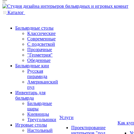
Каталог
Бильярдные столы
Классические
Современные
С подсветкой
Прозрачные
"Геометрия"
Обеденные
Бильярдные кии
Русская
пирамида
Американский
пул
Инвентарь для
бильярда
Бильярдные
шары
Киевницы
Услуги
Треугольники
Как куп
Игровые столы
Проектирование
Настольный
интерьеров "под
У