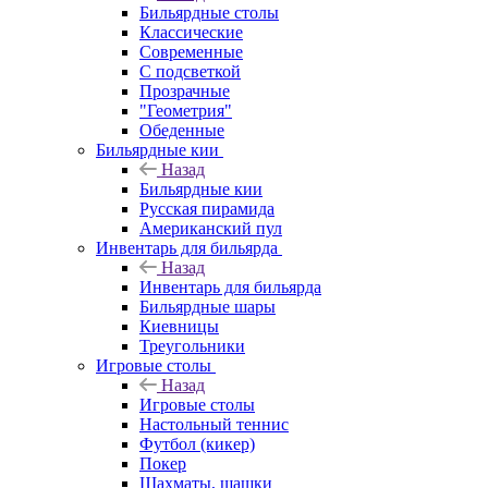
Бильярдные столы
Классические
Современные
С подсветкой
Прозрачные
"Геометрия"
Обеденные
Бильярдные кии
Назад
Бильярдные кии
Русская пирамида
Американский пул
Инвентарь для бильярда
Назад
Инвентарь для бильярда
Бильярдные шары
Киевницы
Треугольники
Игровые столы
Назад
Игровые столы
Настольный теннис
Футбол (кикер)
Покер
Шахматы, шашки