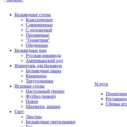
Бильярдные столы
Классические
Современные
С подсветкой
Прозрачные
"Геометрия"
Обеденные
Бильярдные кии
Русская пирамида
Американский пул
Инвентарь для бильярда
Бильярдные шары
Киевницы
Треугольники
Услуги
Игровые столы
Настольный теннис
Проектиро
Футбол (кикер)
Реставрац
Покер
Сборка иг
Шахматы, шашки
Свет
Люстры
Бильярдные светильники
Бра