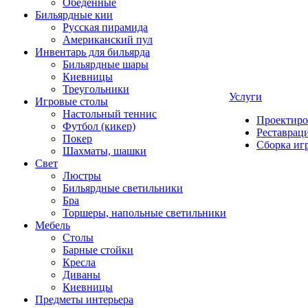
Обеденные
Бильярдные кии
Русская пирамида
Американский пул
Инвентарь для бильярда
Бильярдные шары
Киевницы
Треугольники
Услуги
Игровые столы
Настольный теннис
Проектиро
Футбол (кикер)
Реставрац
Покер
Сборка иг
Шахматы, шашки
Свет
Люстры
Бильярдные светильники
Бра
Торшеры, напольные светильники
Мебель
Столы
Барные стойки
Кресла
Диваны
Киевницы
Предметы интерьера