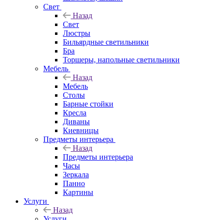
Свет
Назад
Свет
Люстры
Бильярдные светильники
Бра
Торшеры, напольные светильники
Мебель
Назад
Мебель
Столы
Барные стойки
Кресла
Диваны
Киевницы
Предметы интерьера
Назад
Предметы интерьера
Часы
Зеркала
Панно
Картины
Услуги
Назад
Услуги