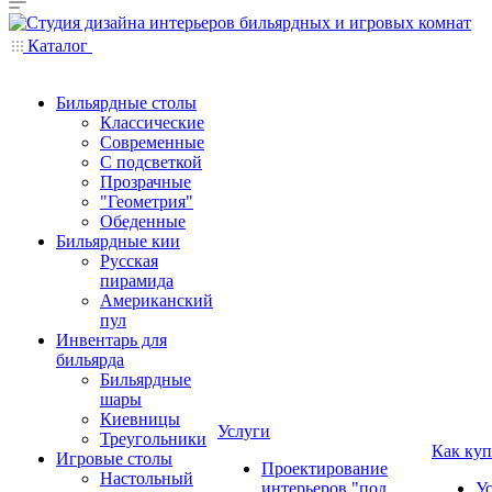
Каталог
Бильярдные столы
Классические
Современные
С подсветкой
Прозрачные
"Геометрия"
Обеденные
Бильярдные кии
Русская
пирамида
Американский
пул
Инвентарь для
бильярда
Бильярдные
шары
Киевницы
Услуги
Треугольники
Как куп
Игровые столы
Проектирование
Настольный
интерьеров "под
У