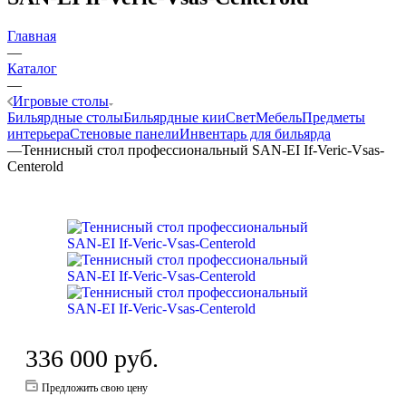
Главная
—
Каталог
—
Игровые столы
Бильярдные столы
Бильярдные кии
Свет
Мебель
Предметы
интерьера
Стеновые панели
Инвентарь для бильярда
—
Теннисный стол профессиональный SAN-EI If-Veric-Vsas-
Centerold
336 000
руб.
Предложить свою цену