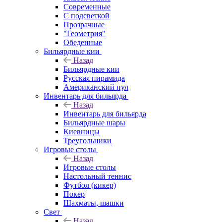
Современные
С подсветкой
Прозрачные
"Геометрия"
Обеденные
Бильярдные кии
Назад
Бильярдные кии
Русская пирамида
Американский пул
Инвентарь для бильярда
Назад
Инвентарь для бильярда
Бильярдные шары
Киевницы
Треугольники
Игровые столы
Назад
Игровые столы
Настольный теннис
Футбол (кикер)
Покер
Шахматы, шашки
Свет
Назад