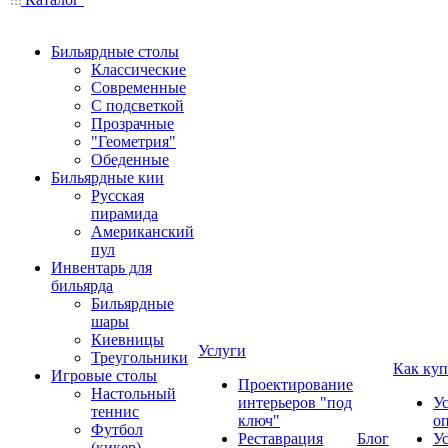
Бильярдные столы
Классические
Современные
С подсветкой
Прозрачные
"Геометрия"
Обеденные
Бильярдные кии
Русская
пирамида
Американский
пул
Инвентарь для
бильярда
Бильярдные
шары
Киевницы
Услуги
Треугольники
Как куп
Игровые столы
Проектирование
Настольный
интерьеров "под
У
теннис
ключ"
о
Футбол
Реставрация
Блог
У
(кикер)