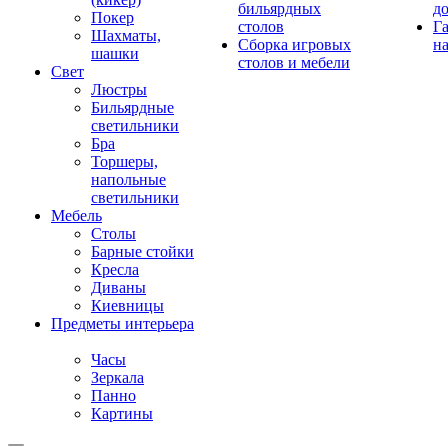
бильярдных
д
Покер
столов
Г
Шахматы,
Сборка игровых
на
шашки
столов и мебели
Свет
Люстры
Бильярдные
светильники
Бра
Торшеры,
напольные
светильники
Мебель
Столы
Барные стойки
Кресла
Диваны
Киевницы
Предметы интерьера
Часы
Зеркала
Панно
Картины