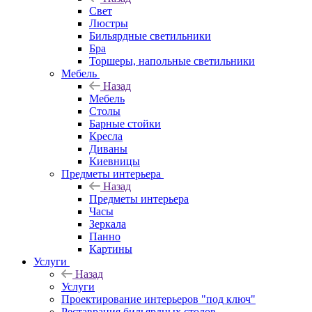
Свет
Люстры
Бильярдные светильники
Бра
Торшеры, напольные светильники
Мебель
Назад
Мебель
Столы
Барные стойки
Кресла
Диваны
Киевницы
Предметы интерьера
Назад
Предметы интерьера
Часы
Зеркала
Панно
Картины
Услуги
Назад
Услуги
Проектирование интерьеров "под ключ"
Реставрация бильярдных столов