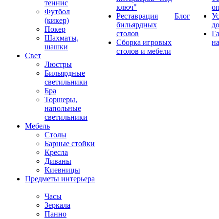
теннис
ключ"
о
Футбол
Реставрация
Блог
У
(кикер)
бильярдных
д
Покер
столов
Г
Шахматы,
Сборка игровых
на
шашки
столов и мебели
Свет
Люстры
Бильярдные
светильники
Бра
Торшеры,
напольные
светильники
Мебель
Столы
Барные стойки
Кресла
Диваны
Киевницы
Предметы интерьера
Часы
Зеркала
Панно