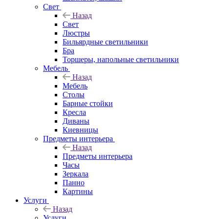
Свет
Назад
Свет
Люстры
Бильярдные светильники
Бра
Торшеры, напольные светильники
Мебель
Назад
Мебель
Столы
Барные стойки
Кресла
Диваны
Киевницы
Предметы интерьера
Назад
Предметы интерьера
Часы
Зеркала
Панно
Картины
Услуги
Назад
Услуги