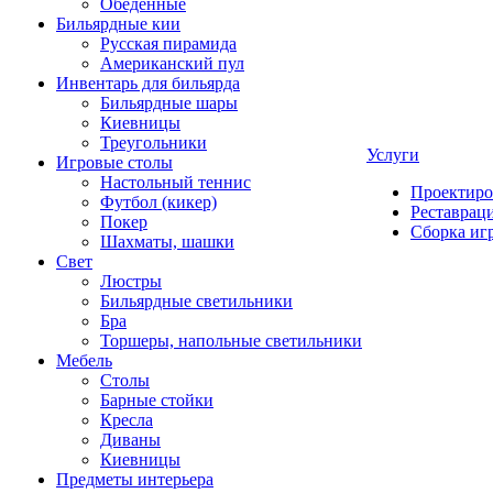
Обеденные
Бильярдные кии
Русская пирамида
Американский пул
Инвентарь для бильярда
Бильярдные шары
Киевницы
Треугольники
Услуги
Игровые столы
Настольный теннис
Проектиро
Футбол (кикер)
Реставрац
Покер
Сборка иг
Шахматы, шашки
Свет
Люстры
Бильярдные светильники
Бра
Торшеры, напольные светильники
Мебель
Столы
Барные стойки
Кресла
Диваны
Киевницы
Предметы интерьера