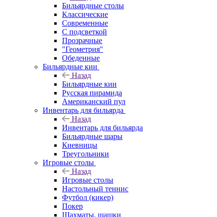
Бильярдные столы
Классические
Современные
С подсветкой
Прозрачные
"Геометрия"
Обеденные
Бильярдные кии
Назад
Бильярдные кии
Русская пирамида
Американский пул
Инвентарь для бильярда
Назад
Инвентарь для бильярда
Бильярдные шары
Киевницы
Треугольники
Игровые столы
Назад
Игровые столы
Настольный теннис
Футбол (кикер)
Покер
Шахматы, шашки