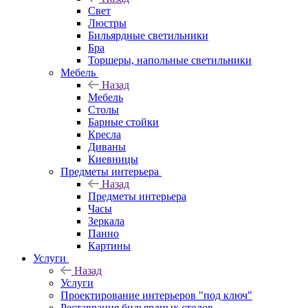
Свет
Люстры
Бильярдные светильники
Бра
Торшеры, напольные светильники
Мебель
Назад
Мебель
Столы
Барные стойки
Кресла
Диваны
Киевницы
Предметы интерьера
Назад
Предметы интерьера
Часы
Зеркала
Панно
Картины
Услуги
Назад
Услуги
Проектирование интерьеров "под ключ"
Реставрация бильярдных столов