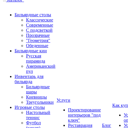
Бильярдные столы
Классические
Современные
С подсветкой
Прозрачные
"Геометрия"
Обеденные
Бильярдные кии
Русская
пирамида
Американский
пул
Инвентарь для
бильярда
Бильярдные
шары
Киевницы
Услуги
Треугольники
Как куп
Игровые столы
Проектирование
Настольный
интерьеров "под
У
теннис
ключ"
о
Футбол
Реставрация
Блог
У
(кикер)