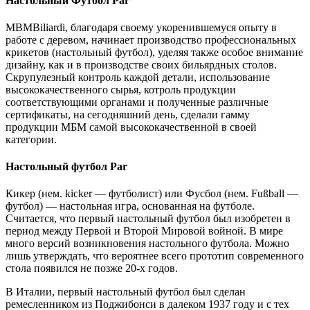
Настольный Футбол Par
MBMBiliardi, благодаря своему укоренившемуся опыту в
работе с деревом, начинает производство профессиональных
крикетов (настольный футбол), уделяя также особое внимание
дизайну, как и в производстве своих бильярдных столов.
Скрупулезный контроль каждой детали, использование
высококачественного сырья, котроль продукции
соответствующими органами и полученные различные
сертификаты, на сегодняшний день, сделали гамму
продукции МБМ самой высококачественной в своей
категории.
Настольный футбол Par
Кикер (нем. kicker — футболист) или Фусбол (нем. Fußball —
футбол) — настольная игра, основанная на футболе.
Считается, что первый настольный футбол был изобретен в
период между Первой и Второй Мировой войной. В мире
много версий возникновения настольного футбола. Можно
лишь утверждать, что вероятнее всего прототип современного
стола появился не позже 20-х годов.
В Италии, первый настольный футбол был сделан
ремесленником из Поджибонси в далеком 1937 году и с тех