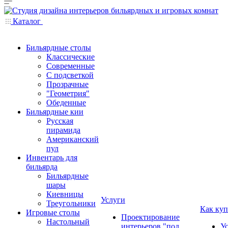
Каталог
Бильярдные столы
Классические
Современные
С подсветкой
Прозрачные
"Геометрия"
Обеденные
Бильярдные кии
Русская
пирамида
Американский
пул
Инвентарь для
бильярда
Бильярдные
шары
Киевницы
Услуги
Треугольники
Как куп
Игровые столы
Проектирование
Настольный
интерьеров "под
У