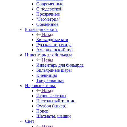
Современные
С подсветкой
Прозрачные
"Геометрия"
Обеденные
Бильярдные кии
Назад
Бильярдные кии
Русская пирамида
Американский пул
Инвентарь для бильярда
Назад
Инвентарь для бильярда
Бильярдные шары
Киевницы
Треугольники
Игровые столы
Назад
Игровые столы
Настольный теннис
Футбол (кикер)
Покер
Шахматы, шашки
Свет
Назад