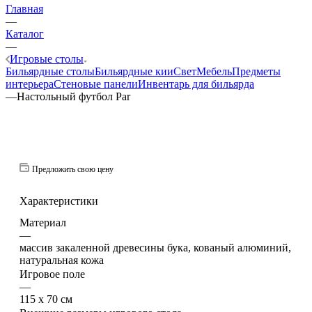
Главная
—
Каталог
—
Игровые столы
Бильярдные столы
Бильярдные кии
Свет
Мебель
Предметы
интерьера
Стеновые панели
Инвентарь для бильярда
—
Настольный футбол Par
Предложить свою цену
Характеристики
Материал
—
массив закаленной древесины бука, кованый алюминий,
натуральная кожа
Игровое поле
—
115 x 70 см