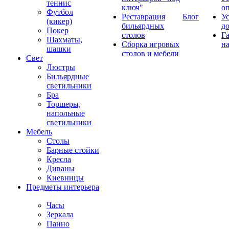
теннис
ключ"
о
Футбол
Реставрация
Блог
У
(кикер)
бильярдных
д
Покер
столов
Г
Шахматы,
Сборка игровых
на
шашки
столов и мебели
Свет
Люстры
Бильярдные
светильники
Бра
Торшеры,
напольные
светильники
Мебель
Столы
Барные стойки
Кресла
Диваны
Киевницы
Предметы интерьера
Часы
Зеркала
Панно