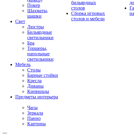
бильярдных
д
Покер
столов
Г
Шахматы,
Сборка игровых
на
шашки
столов и мебели
Свет
Люстры
Бильярдные
светильники
Бра
Торшеры,
напольные
светильники
Мебель
Столы
Барные стойки
Кресла
Диваны
Киевницы
Предметы интерьера
Часы
Зеркала
Панно
Картины