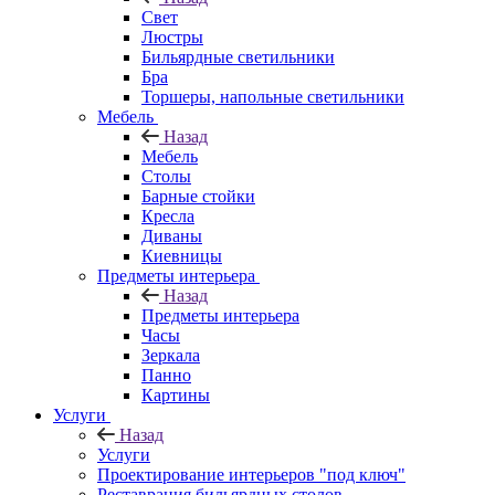
Свет
Люстры
Бильярдные светильники
Бра
Торшеры, напольные светильники
Мебель
Назад
Мебель
Столы
Барные стойки
Кресла
Диваны
Киевницы
Предметы интерьера
Назад
Предметы интерьера
Часы
Зеркала
Панно
Картины
Услуги
Назад
Услуги
Проектирование интерьеров "под ключ"
Реставрация бильярдных столов