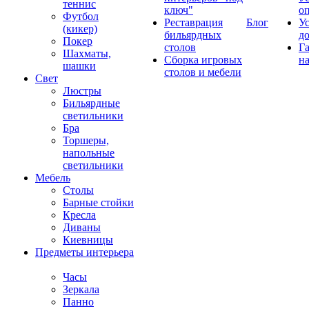
теннис
ключ"
о
Футбол
Реставрация
Блог
У
(кикер)
бильярдных
д
Покер
столов
Г
Шахматы,
Сборка игровых
на
шашки
столов и мебели
Свет
Люстры
Бильярдные
светильники
Бра
Торшеры,
напольные
светильники
Мебель
Столы
Барные стойки
Кресла
Диваны
Киевницы
Предметы интерьера
Часы
Зеркала
Панно