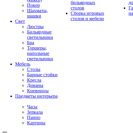
бильярдных
д
Покер
столов
Г
Шахматы,
Сборка игровых
на
шашки
столов и мебели
Свет
Люстры
Бильярдные
светильники
Бра
Торшеры,
напольные
светильники
Мебель
Столы
Барные стойки
Кресла
Диваны
Киевницы
Предметы интерьера
Часы
Зеркала
Панно
Картины