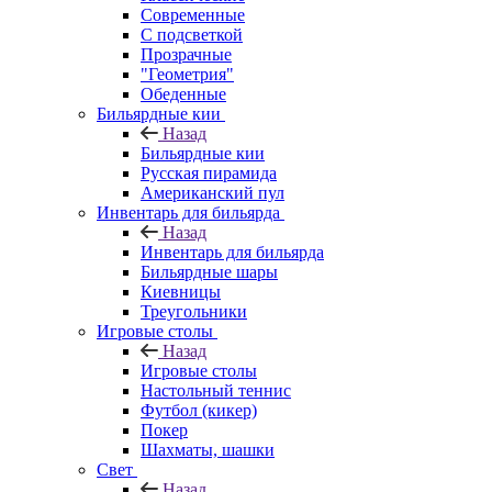
Современные
С подсветкой
Прозрачные
"Геометрия"
Обеденные
Бильярдные кии
Назад
Бильярдные кии
Русская пирамида
Американский пул
Инвентарь для бильярда
Назад
Инвентарь для бильярда
Бильярдные шары
Киевницы
Треугольники
Игровые столы
Назад
Игровые столы
Настольный теннис
Футбол (кикер)
Покер
Шахматы, шашки
Свет
Назад