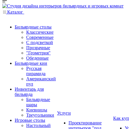
Каталог
Бильярдные столы
Классические
Современные
С подсветкой
Прозрачные
"Геометрия"
Обеденные
Бильярдные кии
Русская
пирамида
Американский
пул
Инвентарь для
бильярда
Бильярдные
шары
Киевницы
Услуги
Треугольники
Как куп
Игровые столы
Проектирование
Настольный
интерьеров "под
У