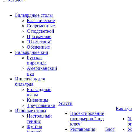
Бильярдные столы
Классические
Современные
С подсветкой
Прозрачные
"Геометрия"
Обеденные
Бильярдные кии
Русская
пирамида
Американский
пул
Инвентарь для
бильярда
Бильярдные
шары
Киевницы
Услуги
Треугольники
Как куп
Игровые столы
Проектирование
Настольный
интерьеров "под
У
теннис
ключ"
о
Футбол
Реставрация
Блог
У
(кикер)