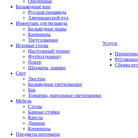
Обеденные
Бильярдные кии
Русская пирамида
Американский пул
Инвентарь для бильярда
Бильярдные шары
Киевницы
Треугольники
Услуги
Игровые столы
Настольный теннис
Проектиро
Футбол (кикер)
Реставрац
Покер
Сборка иг
Шахматы, шашки
Свет
Люстры
Бильярдные светильники
Бра
Торшеры, напольные светильники
Мебель
Столы
Барные стойки
Кресла
Диваны
Киевницы
Предметы интерьера