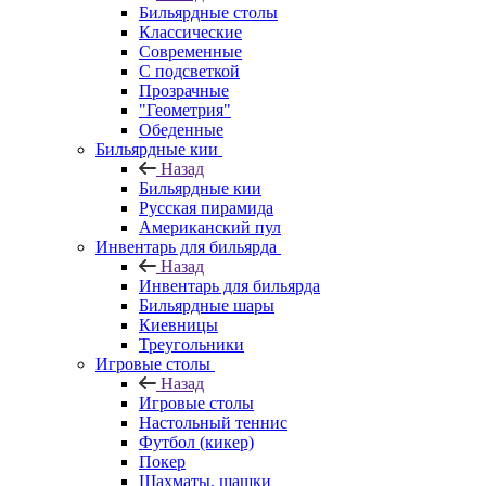
Бильярдные столы
Классические
Современные
С подсветкой
Прозрачные
"Геометрия"
Обеденные
Бильярдные кии
Назад
Бильярдные кии
Русская пирамида
Американский пул
Инвентарь для бильярда
Назад
Инвентарь для бильярда
Бильярдные шары
Киевницы
Треугольники
Игровые столы
Назад
Игровые столы
Настольный теннис
Футбол (кикер)
Покер
Шахматы, шашки