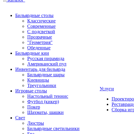
Бильярдные столы
Классические
Современные
С подсветкой
Прозрачные
"Геометрия"
Обеденные
Бильярдные кии
Русская пирамида
Американский пул
Инвентарь для бильярда
Бильярдные шары
Киевницы
Треугольники
Услуги
Игровые столы
Настольный теннис
Проектиро
Футбол (кикер)
Реставрац
Покер
Сборка иг
Шахматы, шашки
Свет
Люстры
Бильярдные светильники
Бра