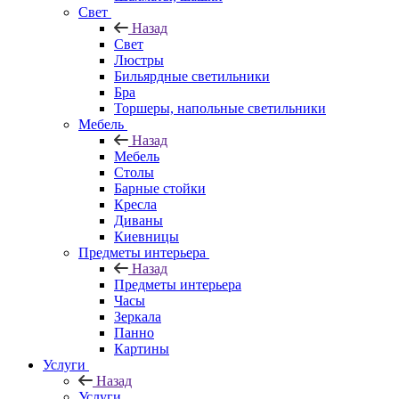
Свет
Назад
Свет
Люстры
Бильярдные светильники
Бра
Торшеры, напольные светильники
Мебель
Назад
Мебель
Столы
Барные стойки
Кресла
Диваны
Киевницы
Предметы интерьера
Назад
Предметы интерьера
Часы
Зеркала
Панно
Картины
Услуги
Назад
Услуги