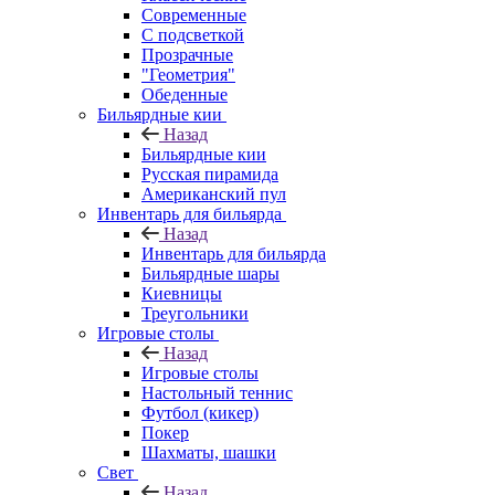
Современные
С подсветкой
Прозрачные
"Геометрия"
Обеденные
Бильярдные кии
Назад
Бильярдные кии
Русская пирамида
Американский пул
Инвентарь для бильярда
Назад
Инвентарь для бильярда
Бильярдные шары
Киевницы
Треугольники
Игровые столы
Назад
Игровые столы
Настольный теннис
Футбол (кикер)
Покер
Шахматы, шашки
Свет
Назад