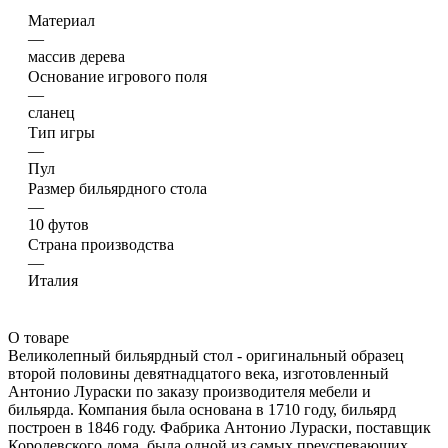
Материал
—
массив дерева
Основание игрового поля
—
сланец
Тип игры
—
Пул
Размер бильярдного стола
—
10 футов
Страна производства
—
Италия
О товаре
Великолепный бильярдный стол - оригинальный образец
второй половины девятнадцатого века, изготовленный
Антонио Лураски по заказу производителя мебели и
бильярда. Компания была основана в 1710 году, бильярд
построен в 1846 году. Фабрика Антонио Лураски, поставщик
Королевского дома, была одной из самых преуспевающих