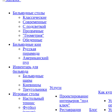
Бильярдные столы
Классические
Современные
С подсветкой
Прозрачные
"Геометрия"
Обеденные
Бильярдные кии
Русская
пирамида
Американский
пул
Инвентарь для
бильярда
Бильярдные
шары
Киевницы
Услуги
Треугольники
Как куп
Игровые столы
Проектирование
Настольный
интерьеров "под
У
теннис
ключ"
о
Футбол
Реставрация
Блог
У
(кикер)