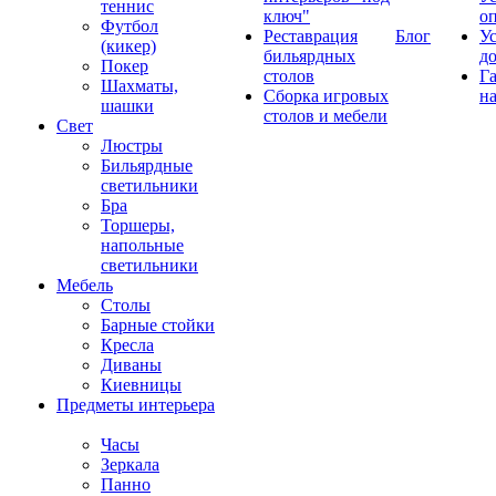
теннис
ключ"
о
Футбол
Реставрация
Блог
У
(кикер)
бильярдных
д
Покер
столов
Г
Шахматы,
Сборка игровых
на
шашки
столов и мебели
Свет
Люстры
Бильярдные
светильники
Бра
Торшеры,
напольные
светильники
Мебель
Столы
Барные стойки
Кресла
Диваны
Киевницы
Предметы интерьера
Часы
Зеркала
Панно