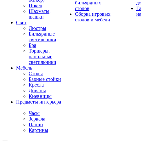
бильярдных
д
Покер
столов
Г
Шахматы,
Сборка игровых
на
шашки
столов и мебели
Свет
Люстры
Бильярдные
светильники
Бра
Торшеры,
напольные
светильники
Мебель
Столы
Барные стойки
Кресла
Диваны
Киевницы
Предметы интерьера
Часы
Зеркала
Панно
Картины