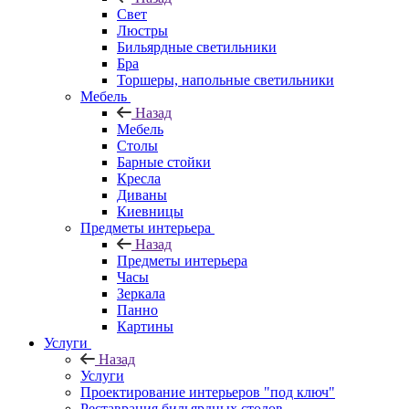
Свет
Люстры
Бильярдные светильники
Бра
Торшеры, напольные светильники
Мебель
Назад
Мебель
Столы
Барные стойки
Кресла
Диваны
Киевницы
Предметы интерьера
Назад
Предметы интерьера
Часы
Зеркала
Панно
Картины
Услуги
Назад
Услуги
Проектирование интерьеров "под ключ"
Реставрация бильярдных столов