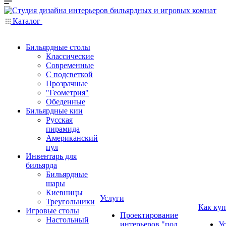
Каталог
Бильярдные столы
Классические
Современные
С подсветкой
Прозрачные
"Геометрия"
Обеденные
Бильярдные кии
Русская
пирамида
Американский
пул
Инвентарь для
бильярда
Бильярдные
шары
Киевницы
Услуги
Треугольники
Как куп
Игровые столы
Проектирование
Настольный
интерьеров "под
У