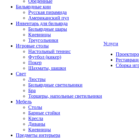
Обеденные
Бильярдные кии
Русская пирамида
Американский пул
Инвентарь для бильярда
Бильярдные шары
Киевницы
Треугольники
Услуги
Игровые столы
Настольный теннис
Проектиро
Футбол (кикер)
Реставрац
Покер
Сборка иг
Шахматы, шашки
Свет
Люстры
Бильярдные светильники
Бра
Торшеры, напольные светильники
Мебель
Столы
Барные стойки
Кресла
Диваны
Киевницы
Предметы интерьера