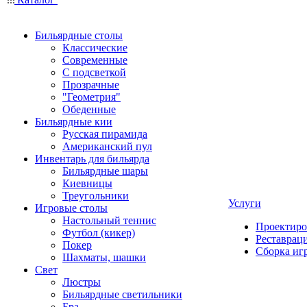
Бильярдные столы
Классические
Современные
С подсветкой
Прозрачные
"Геометрия"
Обеденные
Бильярдные кии
Русская пирамида
Американский пул
Инвентарь для бильярда
Бильярдные шары
Киевницы
Треугольники
Услуги
Игровые столы
Настольный теннис
Проектиро
Футбол (кикер)
Реставрац
Покер
Сборка иг
Шахматы, шашки
Свет
Люстры
Бильярдные светильники
Бра