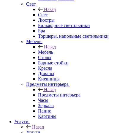
Свет
Назад
Свет
Люстры
Бильярдные светильники
Бра
Торшеры, напольные светильники
Мебель
Назад
Мебель
Столы
Барные стойки
Кресла
Диваны
Киевницы
Предметы интерьера
Назад
Предметы интерьера
Часы
Зеркала
Панно
Картины
Услуги
Назад
Услуги