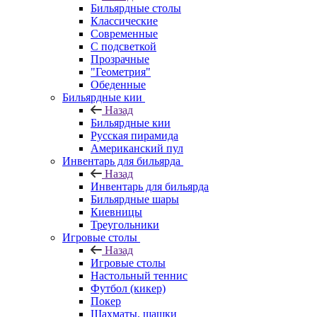
Бильярдные столы
Классические
Современные
С подсветкой
Прозрачные
"Геометрия"
Обеденные
Бильярдные кии
Назад
Бильярдные кии
Русская пирамида
Американский пул
Инвентарь для бильярда
Назад
Инвентарь для бильярда
Бильярдные шары
Киевницы
Треугольники
Игровые столы
Назад
Игровые столы
Настольный теннис
Футбол (кикер)
Покер
Шахматы, шашки