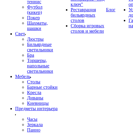
теннис
ключ"
о
Футбол
Реставрация
Блог
У
(кикер)
бильярдных
д
Покер
столов
Г
Шахматы,
Сборка игровых
на
шашки
столов и мебели
Свет
Люстры
Бильярдные
светильники
Бра
Торшеры,
напольные
светильники
Мебель
Столы
Барные стойки
Кресла
Диваны
Киевницы
Предметы интерьера
Часы
Зеркала
Панно