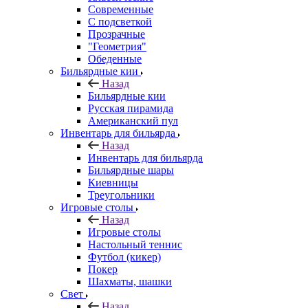
Современные
С подсветкой
Прозрачные
"Геометрия"
Обеденные
Бильярдные кии
Назад
Бильярдные кии
Русская пирамида
Американский пул
Инвентарь для бильярда
Назад
Инвентарь для бильярда
Бильярдные шары
Киевницы
Треугольники
Игровые столы
Назад
Игровые столы
Настольный теннис
Футбол (кикер)
Покер
Шахматы, шашки
Свет
Назад