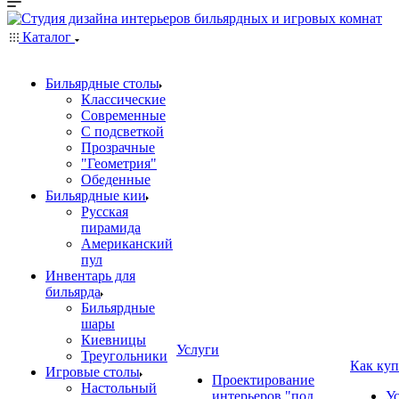
Каталог
Бильярдные столы
Классические
Современные
С подсветкой
Прозрачные
"Геометрия"
Обеденные
Бильярдные кии
Русская
пирамида
Американский
пул
Инвентарь для
бильярда
Бильярдные
шары
Киевницы
Услуги
Треугольники
Как куп
Игровые столы
Проектирование
Настольный
интерьеров "под
У