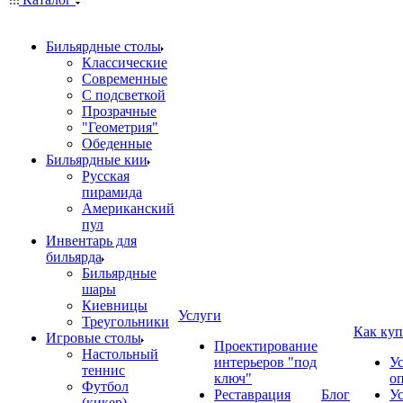
Бильярдные столы
Классические
Современные
С подсветкой
Прозрачные
"Геометрия"
Обеденные
Бильярдные кии
Русская
пирамида
Американский
пул
Инвентарь для
бильярда
Бильярдные
шары
Киевницы
Услуги
Треугольники
Как куп
Игровые столы
Проектирование
Настольный
интерьеров "под
У
теннис
ключ"
о
Футбол
Реставрация
Блог
У
(кикер)