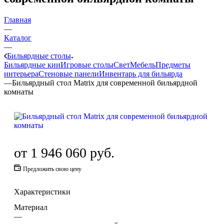
Главная
—
Каталог
—
Бильярдные столы
Бильярдные кии
Игровые столы
Свет
Мебель
Предметы
интерьера
Стеновые панели
Инвентарь для бильярда
—
Бильярдный стол Matrix для современной бильярдной
комнаты
от
1 946 060 руб.
Предложить свою цену
Характеристики
Материал
—