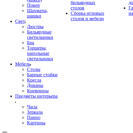
бильярдных
д
Покер
столов
Г
Шахматы,
Сборка игровых
на
шашки
столов и мебели
Свет
Люстры
Бильярдные
светильники
Бра
Торшеры,
напольные
светильники
Мебель
Столы
Барные стойки
Кресла
Диваны
Киевницы
Предметы интерьера
Часы
Зеркала
Панно
Картины