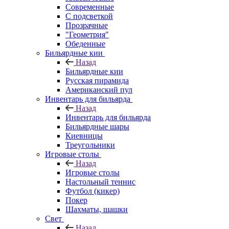
Современные
С подсветкой
Прозрачные
"Геометрия"
Обеденные
Бильярдные кии
Назад
Бильярдные кии
Русская пирамида
Американский пул
Инвентарь для бильярда
Назад
Инвентарь для бильярда
Бильярдные шары
Киевницы
Треугольники
Игровые столы
Назад
Игровые столы
Настольный теннис
Футбол (кикер)
Покер
Шахматы, шашки
Свет
Назад