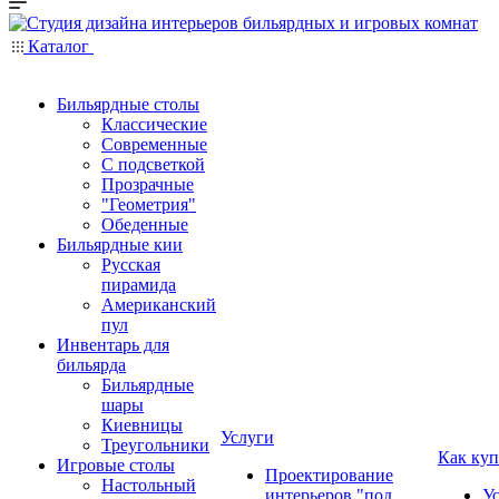
Каталог
Бильярдные столы
Классические
Современные
С подсветкой
Прозрачные
"Геометрия"
Обеденные
Бильярдные кии
Русская
пирамида
Американский
пул
Инвентарь для
бильярда
Бильярдные
шары
Киевницы
Услуги
Треугольники
Как куп
Игровые столы
Проектирование
Настольный
интерьеров "под
У