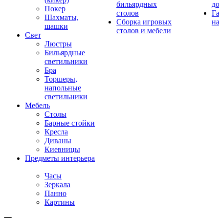
бильярдных
д
Покер
столов
Г
Шахматы,
Сборка игровых
на
шашки
столов и мебели
Свет
Люстры
Бильярдные
светильники
Бра
Торшеры,
напольные
светильники
Мебель
Столы
Барные стойки
Кресла
Диваны
Киевницы
Предметы интерьера
Часы
Зеркала
Панно
Картины