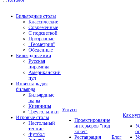
Бильярдные столы
Классические
Современные
С подсветкой
Прозрачные
"Геометрия"
Обеденные
Бильярдные кии
Русская
пирамида
Американский
пул
Инвентарь для
бильярда
Бильярдные
шары
Киевницы
Услуги
Треугольники
Как куп
Игровые столы
Проектирование
Настольный
интерьеров "под
У
теннис
ключ"
о
Футбол
Реставрация
Блог
У
(кикер)