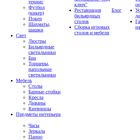
теннис
ключ"
о
Футбол
Реставрация
Блог
У
(кикер)
бильярдных
д
Покер
столов
Г
Шахматы,
Сборка игровых
на
шашки
столов и мебели
Свет
Люстры
Бильярдные
светильники
Бра
Торшеры,
напольные
светильники
Мебель
Столы
Барные стойки
Кресла
Диваны
Киевницы
Предметы интерьера
Часы
Зеркала
Панно