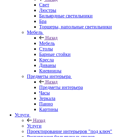
Свет
Люстры
Бильярдные светильники
Бра
Торшеры, напольные светильники
Мебель
Назад
Мебель
Столы
Барные стойки
Кресла
Диваны
Киевницы
Предметы интерьера
Назад
Предметы интерьера
Часы
Зеркала
Панно
Картины
Услуги
Назад
Услуги
Проектирование интерьеров "под ключ"
Реставрация бильярдных столов