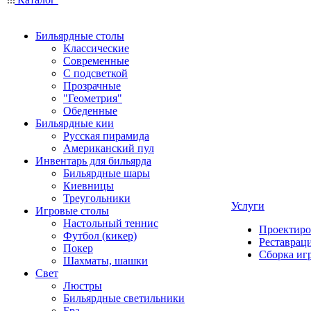
Бильярдные столы
Классические
Современные
С подсветкой
Прозрачные
"Геометрия"
Обеденные
Бильярдные кии
Русская пирамида
Американский пул
Инвентарь для бильярда
Бильярдные шары
Киевницы
Треугольники
Услуги
Игровые столы
Настольный теннис
Проектиро
Футбол (кикер)
Реставрац
Покер
Сборка иг
Шахматы, шашки
Свет
Люстры
Бильярдные светильники
Бра