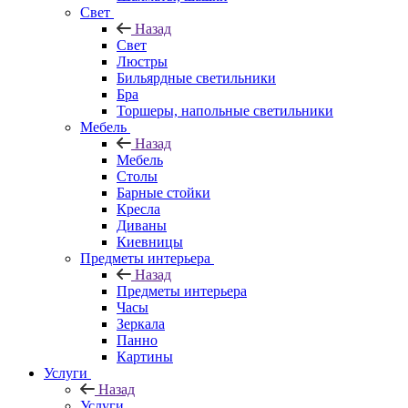
Свет
Назад
Свет
Люстры
Бильярдные светильники
Бра
Торшеры, напольные светильники
Мебель
Назад
Мебель
Столы
Барные стойки
Кресла
Диваны
Киевницы
Предметы интерьера
Назад
Предметы интерьера
Часы
Зеркала
Панно
Картины
Услуги
Назад
Услуги