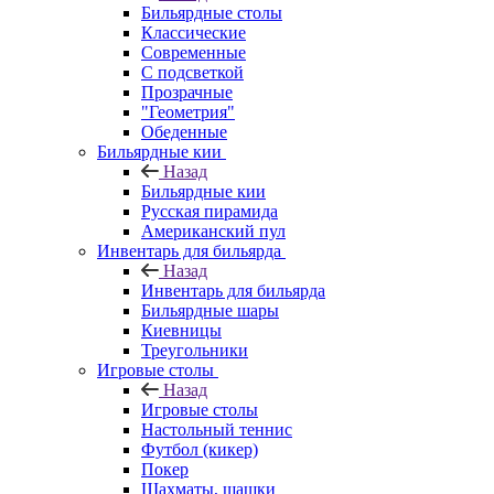
Бильярдные столы
Классические
Современные
С подсветкой
Прозрачные
"Геометрия"
Обеденные
Бильярдные кии
Назад
Бильярдные кии
Русская пирамида
Американский пул
Инвентарь для бильярда
Назад
Инвентарь для бильярда
Бильярдные шары
Киевницы
Треугольники
Игровые столы
Назад
Игровые столы
Настольный теннис
Футбол (кикер)
Покер
Шахматы, шашки