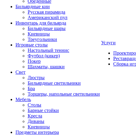
Обеденные
Бильярдные кии
Русская пирамида
Американский пул
Инвентарь для бильярда
Бильярдные шары
Киевницы
Треугольники
Услуги
Игровые столы
Настольный теннис
Проектиро
Футбол (кикер)
Реставрац
Покер
Сборка иг
Шахматы, шашки
Свет
Люстры
Бильярдные светильники
Бра
Торшеры, напольные светильники
Мебель
Столы
Барные стойки
Кресла
Диваны
Киевницы
Предметы интерьера