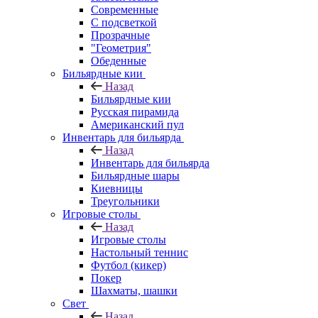
Современные
С подсветкой
Прозрачные
"Геометрия"
Обеденные
Бильярдные кии
Назад
Бильярдные кии
Русская пирамида
Американский пул
Инвентарь для бильярда
Назад
Инвентарь для бильярда
Бильярдные шары
Киевницы
Треугольники
Игровые столы
Назад
Игровые столы
Настольный теннис
Футбол (кикер)
Покер
Шахматы, шашки
Свет
Назад