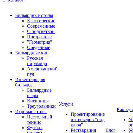
Бильярдные столы
Классические
Современные
С подсветкой
Прозрачные
"Геометрия"
Обеденные
Бильярдные кии
Русская
пирамида
Американский
пул
Инвентарь для
бильярда
Бильярдные
шары
Киевницы
Услуги
Треугольники
Как куп
Игровые столы
Проектирование
Настольный
интерьеров "под
У
теннис
ключ"
о
Футбол
Реставрация
Блог
У
(кикер)