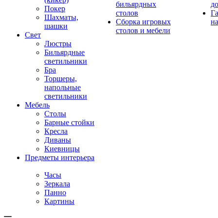
бильярдных
д
Покер
столов
Г
Шахматы,
Сборка игровых
на
шашки
столов и мебели
Свет
Люстры
Бильярдные
светильники
Бра
Торшеры,
напольные
светильники
Мебель
Столы
Барные стойки
Кресла
Диваны
Киевницы
Предметы интерьера
Часы
Зеркала
Панно
Картины