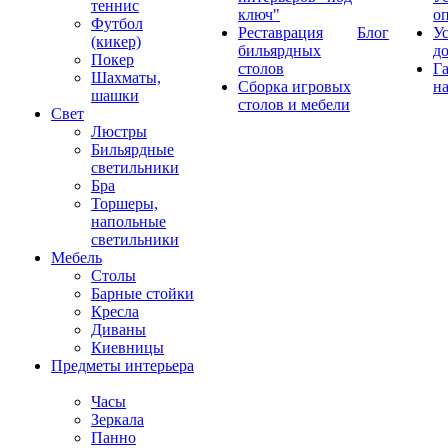
теннис
ключ"
о
Футбол
Реставрация
Блог
У
(кикер)
бильярдных
д
Покер
столов
Г
Шахматы,
Сборка игровых
на
шашки
столов и мебели
Свет
Люстры
Бильярдные
светильники
Бра
Торшеры,
напольные
светильники
Мебель
Столы
Барные стойки
Кресла
Диваны
Киевницы
Предметы интерьера
Часы
Зеркала
Панно