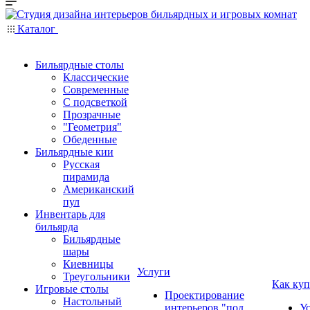
Каталог
Бильярдные столы
Классические
Современные
С подсветкой
Прозрачные
"Геометрия"
Обеденные
Бильярдные кии
Русская
пирамида
Американский
пул
Инвентарь для
бильярда
Бильярдные
шары
Киевницы
Услуги
Треугольники
Как куп
Игровые столы
Проектирование
Настольный
интерьеров "под
У