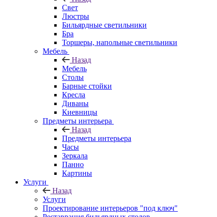
Свет
Люстры
Бильярдные светильники
Бра
Торшеры, напольные светильники
Мебель
Назад
Мебель
Столы
Барные стойки
Кресла
Диваны
Киевницы
Предметы интерьера
Назад
Предметы интерьера
Часы
Зеркала
Панно
Картины
Услуги
Назад
Услуги
Проектирование интерьеров "под ключ"
Реставрация бильярдных столов