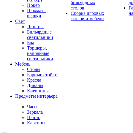
бильярдных
д
Покер
столов
Г
Шахматы,
Сборка игровых
на
шашки
столов и мебели
Свет
Люстры
Бильярдные
светильники
Бра
Торшеры,
напольные
светильники
Мебель
Столы
Барные стойки
Кресла
Диваны
Киевницы
Предметы интерьера
Часы
Зеркала
Панно
Картины