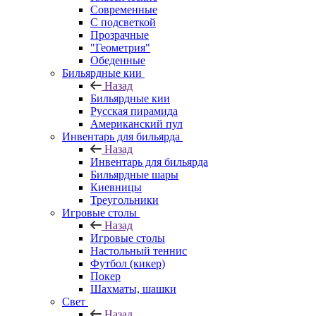
Современные
С подсветкой
Прозрачные
"Геометрия"
Обеденные
Бильярдные кии
Назад
Бильярдные кии
Русская пирамида
Американский пул
Инвентарь для бильярда
Назад
Инвентарь для бильярда
Бильярдные шары
Киевницы
Треугольники
Игровые столы
Назад
Игровые столы
Настольный теннис
Футбол (кикер)
Покер
Шахматы, шашки
Свет
Назад