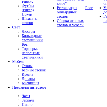
теннис
ключ"
о
Футбол
Реставрация
Блог
У
(кикер)
бильярдных
д
Покер
столов
Г
Шахматы,
Сборка игровых
на
шашки
столов и мебели
Свет
Люстры
Бильярдные
светильники
Бра
Торшеры,
напольные
светильники
Мебель
Столы
Барные стойки
Кресла
Диваны
Киевницы
Предметы интерьера
Часы
Зеркала
Панно