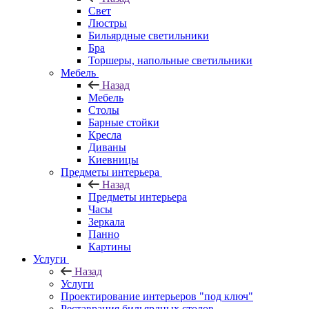
Свет
Люстры
Бильярдные светильники
Бра
Торшеры, напольные светильники
Мебель
Назад
Мебель
Столы
Барные стойки
Кресла
Диваны
Киевницы
Предметы интерьера
Назад
Предметы интерьера
Часы
Зеркала
Панно
Картины
Услуги
Назад
Услуги
Проектирование интерьеров "под ключ"
Реставрация бильярдных столов