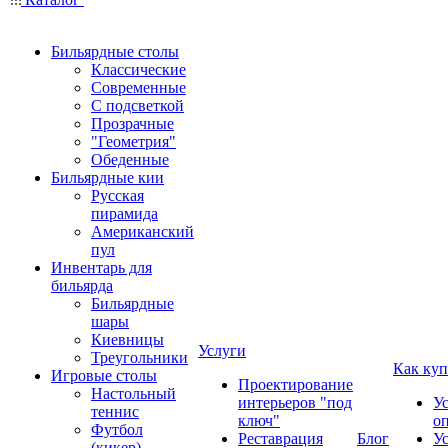
Бильярдные столы
Классические
Современные
С подсветкой
Прозрачные
"Геометрия"
Обеденные
Бильярдные кии
Русская
пирамида
Американский
пул
Инвентарь для
бильярда
Бильярдные
шары
Киевницы
Услуги
Треугольники
Как куп
Игровые столы
Проектирование
Настольный
интерьеров "под
У
теннис
ключ"
о
Футбол
Реставрация
Блог
У
(кикер)