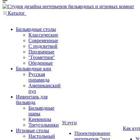
Каталог
Бильярдные столы
Классические
Современные
С подсветкой
Прозрачные
"Геометрия"
Обеденные
Бильярдные кии
Русская
пирамида
Американский
пул
Инвентарь для
бильярда
Бильярдные
шары
Киевницы
Услуги
Треугольники
Как куп
Игровые столы
Проектирование
Настольный
интерьеров "под
У