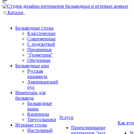
Каталог
Бильярдные столы
Классические
Современные
С подсветкой
Прозрачные
"Геометрия"
Обеденные
Бильярдные кии
Русская
пирамида
Американский
пул
Инвентарь для
бильярда
Бильярдные
шары
Киевницы
Услуги
Треугольники
Как куп
Игровые столы
Проектирование
Настольный
интерьеров "под
У