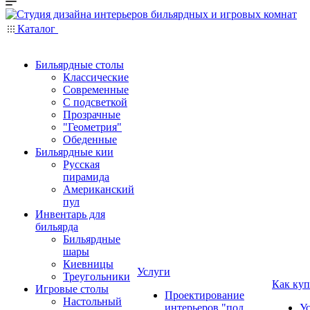
Каталог
Бильярдные столы
Классические
Современные
С подсветкой
Прозрачные
"Геометрия"
Обеденные
Бильярдные кии
Русская
пирамида
Американский
пул
Инвентарь для
бильярда
Бильярдные
шары
Киевницы
Услуги
Треугольники
Как куп
Игровые столы
Проектирование
Настольный
интерьеров "под
У