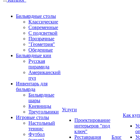
Бильярдные столы
Классические
Современные
С подсветкой
Прозрачные
"Геометрия"
Обеденные
Бильярдные кии
Русская
пирамида
Американский
пул
Инвентарь для
бильярда
Бильярдные
шары
Киевницы
Услуги
Треугольники
Как куп
Игровые столы
Проектирование
Настольный
интерьеров "под
У
теннис
ключ"
о
Футбол
Реставрация
Блог
У
(кикер)