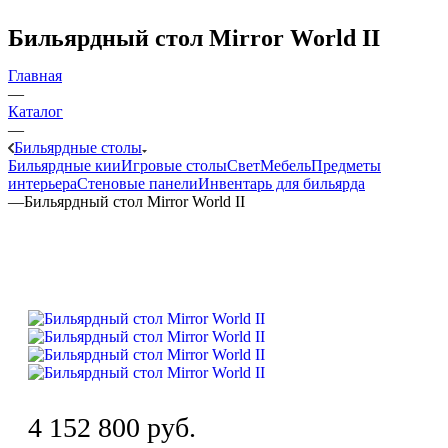
Бильярдный стол Mirror World II
Главная
—
Каталог
—
Бильярдные столы
Бильярдные кии
Игровые столы
Свет
Мебель
Предметы
интерьера
Стеновые панели
Инвентарь для бильярда
—
Бильярдный стол Mirror World II
4 152 800
руб.