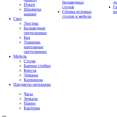
бильярдных
д
Покер
столов
Г
Шахматы,
Сборка игровых
на
шашки
столов и мебели
Свет
Люстры
Бильярдные
светильники
Бра
Торшеры,
напольные
светильники
Мебель
Столы
Барные стойки
Кресла
Диваны
Киевницы
Предметы интерьера
Часы
Зеркала
Панно
Картины