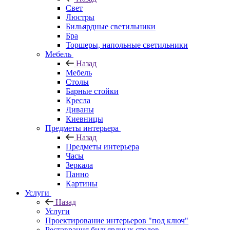
Свет
Люстры
Бильярдные светильники
Бра
Торшеры, напольные светильники
Мебель
Назад
Мебель
Столы
Барные стойки
Кресла
Диваны
Киевницы
Предметы интерьера
Назад
Предметы интерьера
Часы
Зеркала
Панно
Картины
Услуги
Назад
Услуги
Проектирование интерьеров "под ключ"
Реставрация бильярдных столов