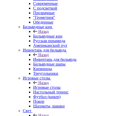
Современные
С подсветкой
Прозрачные
"Геометрия"
Обеденные
Бильярдные кии
Назад
Бильярдные кии
Русская пирамида
Американский пул
Инвентарь для бильярда
Назад
Инвентарь для бильярда
Бильярдные шары
Киевницы
Треугольники
Игровые столы
Назад
Игровые столы
Настольный теннис
Футбол (кикер)
Покер
Шахматы, шашки
Свет
Назад