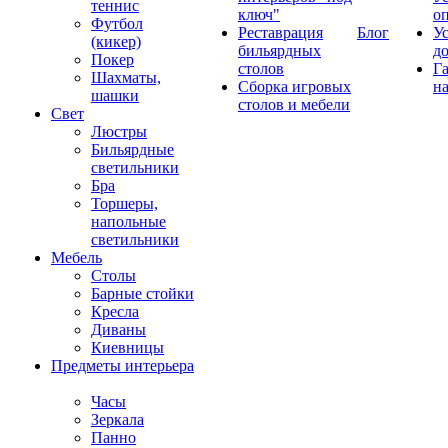
теннис
ключ"
о
Футбол
Реставрация
Блог
У
(кикер)
бильярдных
д
Покер
столов
Г
Шахматы,
Сборка игровых
на
шашки
столов и мебели
Свет
Люстры
Бильярдные
светильники
Бра
Торшеры,
напольные
светильники
Мебель
Столы
Барные стойки
Кресла
Диваны
Киевницы
Предметы интерьера
Часы
Зеркала
Панно