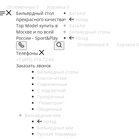
Отложенные
0
Корзина
0
Бильярдный стол
Каталог
прекрасного качества
Назад
Top Model купить в
Каталог
Москве и по всей
Бильярдные столы
России - Sport&Play
Назад
Отложенные
0
Корзина
0
Телефоны
+7 (495) 374-72-66
Заказать звонок
Бильярдные столы
Классические
Современные
С подсветкой
Прозрачные
"Геометрия"
Обеденные
Бильярдные кии
Назад
Бильярдные кии
Русская пирамида