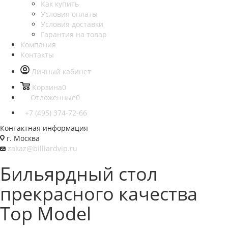
Как купить
Условия оплаты
Условия доставки
Гарантия на товар
Компания
Контакты
Личный кабинет
Корзина
0
Отложенные
0
+7 (495) 374-72-66
Контактная информация
г. Москва
zakaz@billiardvip.ru
Бильярдный стол
прекрасного качества
Top Model