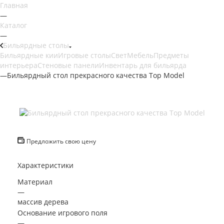
Главная
—
Каталог
—
Бильярдные столы
Бильярдные кии
Игровые столы
Свет
Мебель
Предметы
интерьера
Стеновые панели
Инвентарь для бильярда
—
Бильярдный стол прекрасного качества Top Model
Предложить свою цену
Характеристики
Материал
—
массив дерева
Основание игрового поля
—