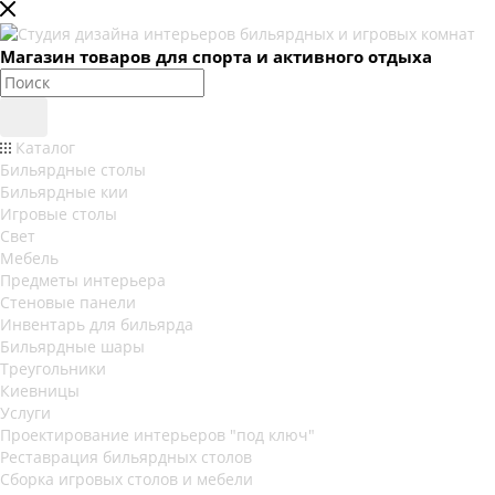
Магазин товаров для спорта и активного отдыха
Каталог
Бильярдные столы
Бильярдные кии
Игровые столы
Свет
Мебель
Предметы интерьера
Стеновые панели
Инвентарь для бильярда
Бильярдные шары
Треугольники
Киевницы
Услуги
Проектирование интерьеров "под ключ"
Реставрация бильярдных столов
Сборка игровых столов и мебели