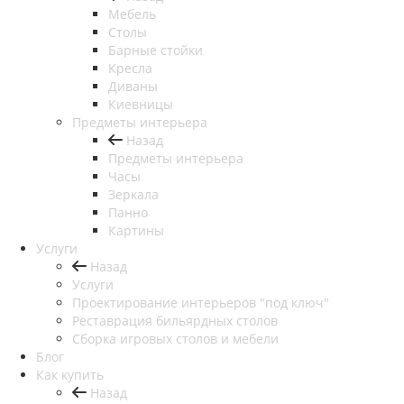
Мебель
Столы
Барные стойки
Кресла
Диваны
Киевницы
Предметы интерьера
Назад
Предметы интерьера
Часы
Зеркала
Панно
Картины
Услуги
Назад
Услуги
Проектирование интерьеров "под ключ"
Реставрация бильярдных столов
Сборка игровых столов и мебели
Блог
Как купить
Назад