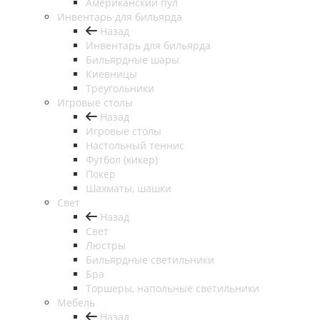
Американский пул
Инвентарь для бильярда
Назад
Инвентарь для бильярда
Бильярдные шары
Киевницы
Треугольники
Игровые столы
Назад
Игровые столы
Настольный теннис
Футбол (кикер)
Покер
Шахматы, шашки
Свет
Назад
Свет
Люстры
Бильярдные светильники
Бра
Торшеры, напольные светильники
Мебель
Назад