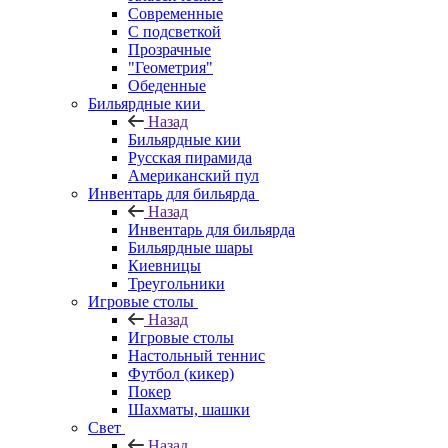
Современные
С подсветкой
Прозрачные
"Геометрия"
Обеденные
Бильярдные кии
Назад
Бильярдные кии
Русская пирамида
Американский пул
Инвентарь для бильярда
Назад
Инвентарь для бильярда
Бильярдные шары
Киевницы
Треугольники
Игровые столы
Назад
Игровые столы
Настольный теннис
Футбол (кикер)
Покер
Шахматы, шашки
Свет
Назад