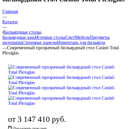
Главная
—
Каталог
—
Бильярдные столы
Бильярдные кии
Игровые столы
Свет
Мебель
Предметы
интерьера
Стеновые панели
Инвентарь для бильярда
—
Современный прозрачный бильярдный стол Casinò Total
Plexiglas
от
3 147 410 руб.
Предложить свою цену