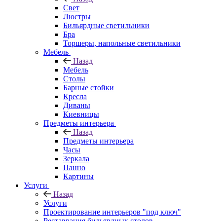
Свет
Люстры
Бильярдные светильники
Бра
Торшеры, напольные светильники
Мебель
Назад
Мебель
Столы
Барные стойки
Кресла
Диваны
Киевницы
Предметы интерьера
Назад
Предметы интерьера
Часы
Зеркала
Панно
Картины
Услуги
Назад
Услуги
Проектирование интерьеров "под ключ"
Реставрация бильярдных столов