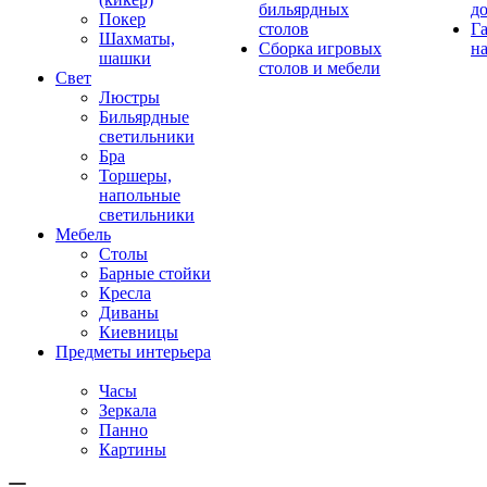
бильярдных
д
Покер
столов
Г
Шахматы,
Сборка игровых
на
шашки
столов и мебели
Свет
Люстры
Бильярдные
светильники
Бра
Торшеры,
напольные
светильники
Мебель
Столы
Барные стойки
Кресла
Диваны
Киевницы
Предметы интерьера
Часы
Зеркала
Панно
Картины