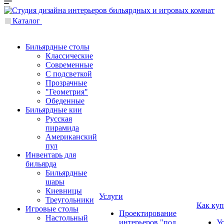
Каталог
Бильярдные столы
Классические
Современные
С подсветкой
Прозрачные
"Геометрия"
Обеденные
Бильярдные кии
Русская
пирамида
Американский
пул
Инвентарь для
бильярда
Бильярдные
шары
Киевницы
Услуги
Треугольники
Как куп
Игровые столы
Проектирование
Настольный
интерьеров "под
У