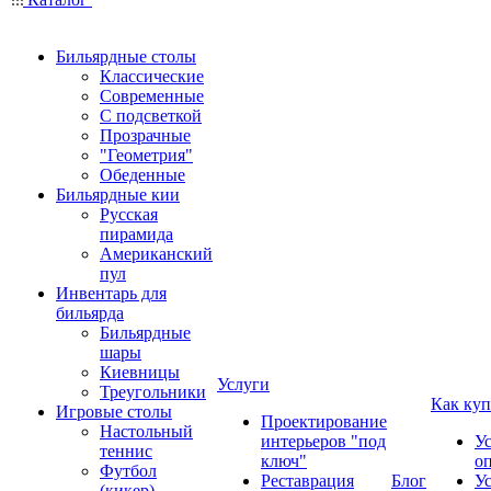
Бильярдные столы
Классические
Современные
С подсветкой
Прозрачные
"Геометрия"
Обеденные
Бильярдные кии
Русская
пирамида
Американский
пул
Инвентарь для
бильярда
Бильярдные
шары
Киевницы
Услуги
Треугольники
Как куп
Игровые столы
Проектирование
Настольный
интерьеров "под
У
теннис
ключ"
о
Футбол
Реставрация
Блог
У
(кикер)