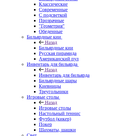
Классические
Современные
С подсветкой
Прозрачные
"Геометрия"
Обеденные
Бильярдные кии
Назад
Бильярдные кии
Русская пирамида
Американский пул
Инвентарь для бильярда
Назад
Инвентарь для бильярда
Бильярдные шары
Киевницы
Треугольники
Игровые столы
Назад
Игровые столы
Настольный теннис
Футбол (кикер)
Покер
Шахматы, шашки
Свет