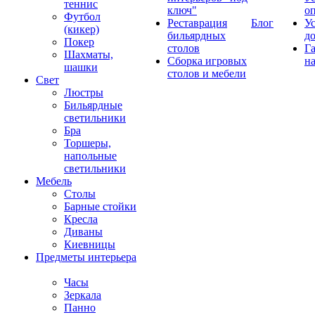
теннис
ключ"
о
Футбол
Реставрация
Блог
У
(кикер)
бильярдных
д
Покер
столов
Г
Шахматы,
Сборка игровых
на
шашки
столов и мебели
Свет
Люстры
Бильярдные
светильники
Бра
Торшеры,
напольные
светильники
Мебель
Столы
Барные стойки
Кресла
Диваны
Киевницы
Предметы интерьера
Часы
Зеркала
Панно