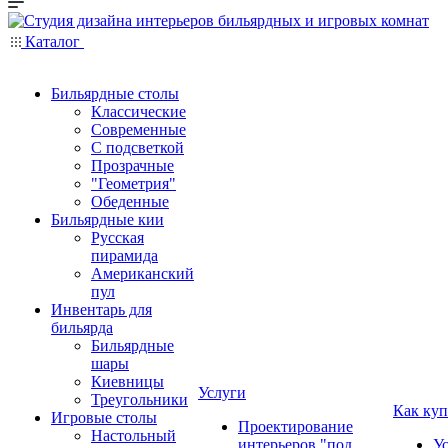
Каталог
Бильярдные столы
Классические
Современные
С подсветкой
Прозрачные
"Геометрия"
Обеденные
Бильярдные кии
Русская
пирамида
Американский
пул
Инвентарь для
бильярда
Бильярдные
шары
Киевницы
Услуги
Треугольники
Как куп
Игровые столы
Проектирование
Настольный
интерьеров "под
У