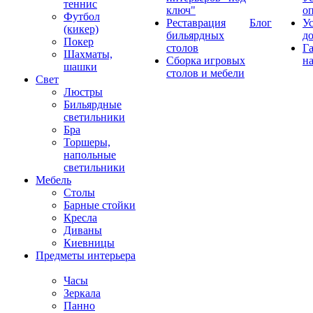
теннис
ключ"
о
Футбол
Реставрация
Блог
У
(кикер)
бильярдных
д
Покер
столов
Г
Шахматы,
Сборка игровых
на
шашки
столов и мебели
Свет
Люстры
Бильярдные
светильники
Бра
Торшеры,
напольные
светильники
Мебель
Столы
Барные стойки
Кресла
Диваны
Киевницы
Предметы интерьера
Часы
Зеркала
Панно