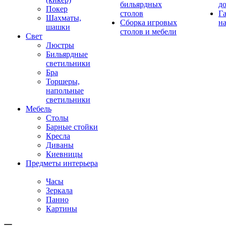
бильярдных
д
Покер
столов
Г
Шахматы,
Сборка игровых
на
шашки
столов и мебели
Свет
Люстры
Бильярдные
светильники
Бра
Торшеры,
напольные
светильники
Мебель
Столы
Барные стойки
Кресла
Диваны
Киевницы
Предметы интерьера
Часы
Зеркала
Панно
Картины