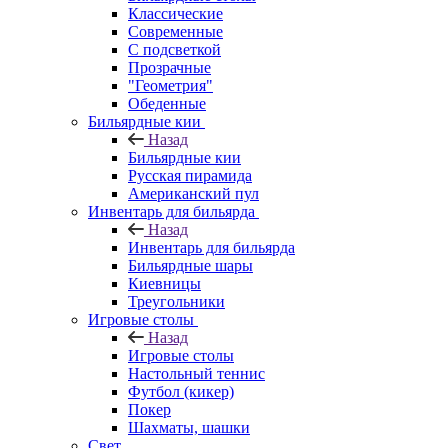
Классические
Современные
С подсветкой
Прозрачные
"Геометрия"
Обеденные
Бильярдные кии
Назад
Бильярдные кии
Русская пирамида
Американский пул
Инвентарь для бильярда
Назад
Инвентарь для бильярда
Бильярдные шары
Киевницы
Треугольники
Игровые столы
Назад
Игровые столы
Настольный теннис
Футбол (кикер)
Покер
Шахматы, шашки
Свет