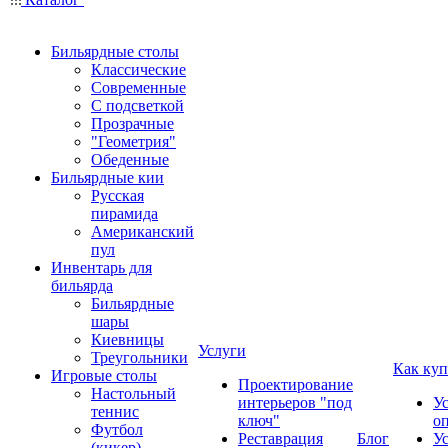
Бильярдные столы
Классические
Современные
С подсветкой
Прозрачные
"Геометрия"
Обеденные
Бильярдные кии
Русская
пирамида
Американский
пул
Инвентарь для
бильярда
Бильярдные
шары
Киевницы
Услуги
Треугольники
Как куп
Игровые столы
Проектирование
Настольный
интерьеров "под
У
теннис
ключ"
о
Футбол
Реставрация
Блог
У
(кикер)