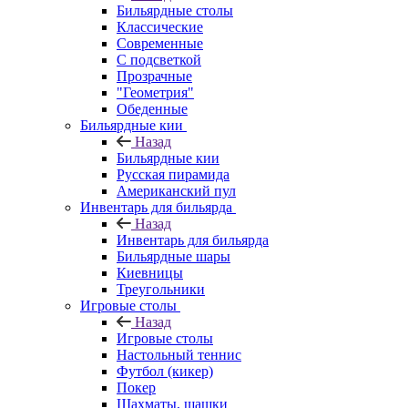
Бильярдные столы
Классические
Современные
С подсветкой
Прозрачные
"Геометрия"
Обеденные
Бильярдные кии
Назад
Бильярдные кии
Русская пирамида
Американский пул
Инвентарь для бильярда
Назад
Инвентарь для бильярда
Бильярдные шары
Киевницы
Треугольники
Игровые столы
Назад
Игровые столы
Настольный теннис
Футбол (кикер)
Покер
Шахматы, шашки