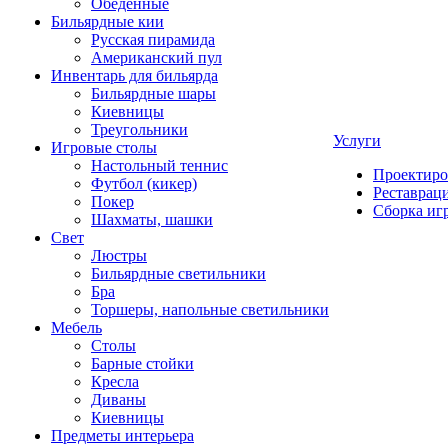
Обеденные
Бильярдные кии
Русская пирамида
Американский пул
Инвентарь для бильярда
Бильярдные шары
Киевницы
Треугольники
Услуги
Игровые столы
Настольный теннис
Проектиро
Футбол (кикер)
Реставрац
Покер
Сборка иг
Шахматы, шашки
Свет
Люстры
Бильярдные светильники
Бра
Торшеры, напольные светильники
Мебель
Столы
Барные стойки
Кресла
Диваны
Киевницы
Предметы интерьера