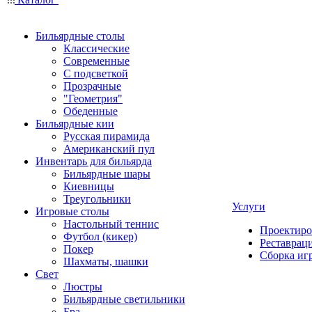
Бильярдные столы
Классические
Современные
С подсветкой
Прозрачные
"Геометрия"
Обеденные
Бильярдные кии
Русская пирамида
Американский пул
Инвентарь для бильярда
Бильярдные шары
Киевницы
Треугольники
Услуги
Игровые столы
Настольный теннис
Проектиро
Футбол (кикер)
Реставрац
Покер
Сборка иг
Шахматы, шашки
Свет
Люстры
Бильярдные светильники
Бра