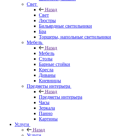
Свет
Назад
Свет
Люстры
Бильярдные светильники
Бра
Торшеры, напольные светильники
Мебель
Назад
Мебель
Столы
Барные стойки
Кресла
Диваны
Киевницы
Предметы интерьера
Назад
Предметы интерьера
Часы
Зеркала
Панно
Картины
Услуги
Назад
Услуги