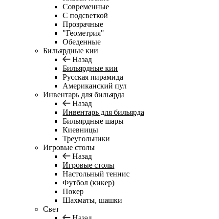
Современные
С подсветкой
Прозрачные
"Геометрия"
Обеденные
Бильярдные кии
Назад
Бильярдные кии
Русская пирамида
Американский пул
Инвентарь для бильярда
Назад
Инвентарь для бильярда
Бильярдные шары
Киевницы
Треугольники
Игровые столы
Назад
Игровые столы
Настольный теннис
Футбол (кикер)
Покер
Шахматы, шашки
Свет
Назад