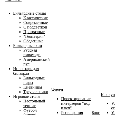
Бильярдные столы
Классические
Современные
С подсветкой
Прозрачные
"Геометрия"
Обеденные
Бильярдные кии
Русская
пирамида
Американский
пул
Инвентарь для
бильярда
Бильярдные
шары
Киевницы
Услуги
Треугольники
Как куп
Игровые столы
Проектирование
Настольный
интерьеров "под
У
теннис
ключ"
о
Футбол
Реставрация
Блог
У
(кикер)