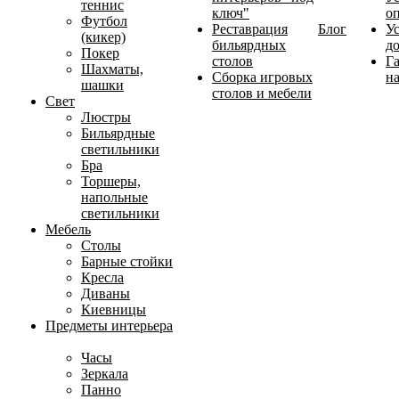
теннис
ключ"
о
Футбол
Реставрация
Блог
У
(кикер)
бильярдных
д
Покер
столов
Г
Шахматы,
Сборка игровых
на
шашки
столов и мебели
Свет
Люстры
Бильярдные
светильники
Бра
Торшеры,
напольные
светильники
Мебель
Столы
Барные стойки
Кресла
Диваны
Киевницы
Предметы интерьера
Часы
Зеркала
Панно