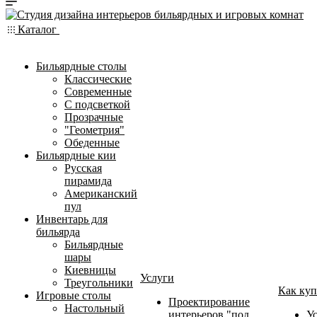
Каталог
Бильярдные столы
Классические
Современные
С подсветкой
Прозрачные
"Геометрия"
Обеденные
Бильярдные кии
Русская
пирамида
Американский
пул
Инвентарь для
бильярда
Бильярдные
шары
Киевницы
Услуги
Треугольники
Как куп
Игровые столы
Проектирование
Настольный
интерьеров "под
У