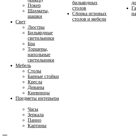
бильярдных
д
Покер
столов
Г
Шахматы,
Сборка игровых
на
шашки
столов и мебели
Свет
Люстры
Бильярдные
светильники
Бра
Торшеры,
напольные
светильники
Мебель
Столы
Барные стойки
Кресла
Диваны
Киевницы
Предметы интерьера
Часы
Зеркала
Панно
Картины