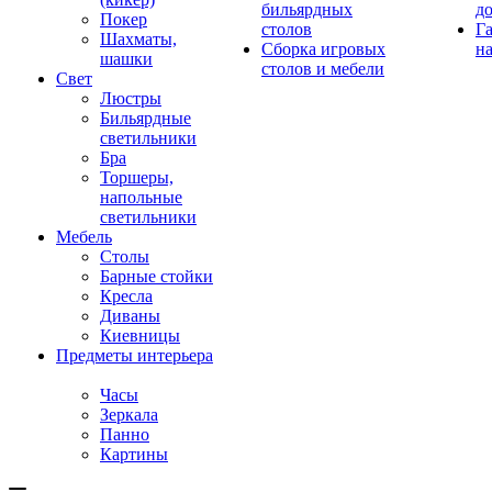
бильярдных
д
Покер
столов
Г
Шахматы,
Сборка игровых
на
шашки
столов и мебели
Свет
Люстры
Бильярдные
светильники
Бра
Торшеры,
напольные
светильники
Мебель
Столы
Барные стойки
Кресла
Диваны
Киевницы
Предметы интерьера
Часы
Зеркала
Панно
Картины