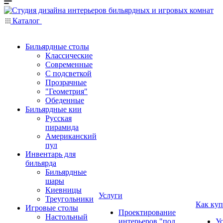
Каталог
Бильярдные столы
Классические
Современные
С подсветкой
Прозрачные
"Геометрия"
Обеденные
Бильярдные кии
Русская
пирамида
Американский
пул
Инвентарь для
бильярда
Бильярдные
шары
Киевницы
Услуги
Треугольники
Как куп
Игровые столы
Проектирование
Настольный
интерьеров "под
У