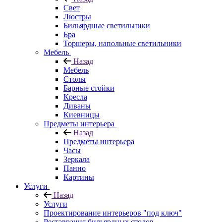
Свет
Люстры
Бильярдные светильники
Бра
Торшеры, напольные светильники
Мебель
Назад
Мебель
Столы
Барные стойки
Кресла
Диваны
Киевницы
Предметы интерьера
Назад
Предметы интерьера
Часы
Зеркала
Панно
Картины
Услуги
Назад
Услуги
Проектирование интерьеров "под ключ"
Реставрация бильярдных столов