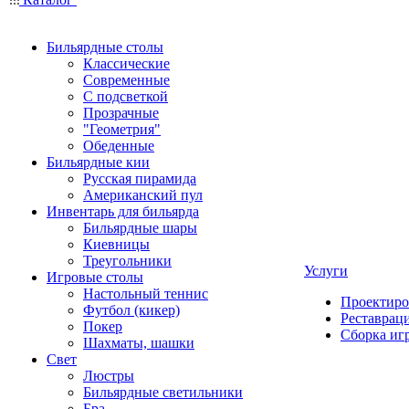
Бильярдные столы
Классические
Современные
С подсветкой
Прозрачные
"Геометрия"
Обеденные
Бильярдные кии
Русская пирамида
Американский пул
Инвентарь для бильярда
Бильярдные шары
Киевницы
Треугольники
Услуги
Игровые столы
Настольный теннис
Проектиро
Футбол (кикер)
Реставрац
Покер
Сборка иг
Шахматы, шашки
Свет
Люстры
Бильярдные светильники
Бра