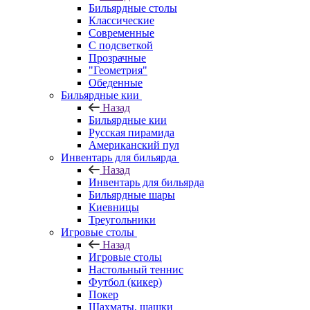
Бильярдные столы
Классические
Современные
С подсветкой
Прозрачные
"Геометрия"
Обеденные
Бильярдные кии
Назад
Бильярдные кии
Русская пирамида
Американский пул
Инвентарь для бильярда
Назад
Инвентарь для бильярда
Бильярдные шары
Киевницы
Треугольники
Игровые столы
Назад
Игровые столы
Настольный теннис
Футбол (кикер)
Покер
Шахматы, шашки