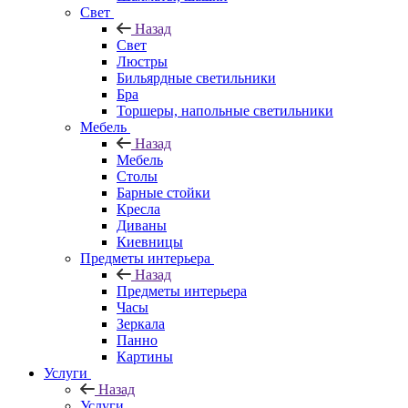
Свет
Назад
Свет
Люстры
Бильярдные светильники
Бра
Торшеры, напольные светильники
Мебель
Назад
Мебель
Столы
Барные стойки
Кресла
Диваны
Киевницы
Предметы интерьера
Назад
Предметы интерьера
Часы
Зеркала
Панно
Картины
Услуги
Назад
Услуги