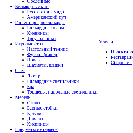
Обеденные
Бильярдные кии
Русская пирамида
Американский пул
Инвентарь для бильярда
Бильярдные шары
Киевницы
Треугольники
Услуги
Игровые столы
Настольный теннис
Проектиро
Футбол (кикер)
Реставрац
Покер
Сборка иг
Шахматы, шашки
Свет
Люстры
Бильярдные светильники
Бра
Торшеры, напольные светильники
Мебель
Столы
Барные стойки
Кресла
Диваны
Киевницы
Предметы интерьера