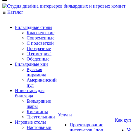
Каталог
Бильярдные столы
Классические
Современные
С подсветкой
Прозрачные
"Геометрия"
Обеденные
Бильярдные кии
Русская
пирамида
Американский
пул
Инвентарь для
бильярда
Бильярдные
шары
Киевницы
Услуги
Треугольники
Как куп
Игровые столы
Проектирование
Настольный
интерьеров "под
У