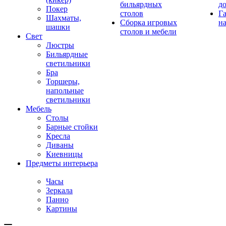
бильярдных
д
Покер
столов
Г
Шахматы,
Сборка игровых
на
шашки
столов и мебели
Свет
Люстры
Бильярдные
светильники
Бра
Торшеры,
напольные
светильники
Мебель
Столы
Барные стойки
Кресла
Диваны
Киевницы
Предметы интерьера
Часы
Зеркала
Панно
Картины