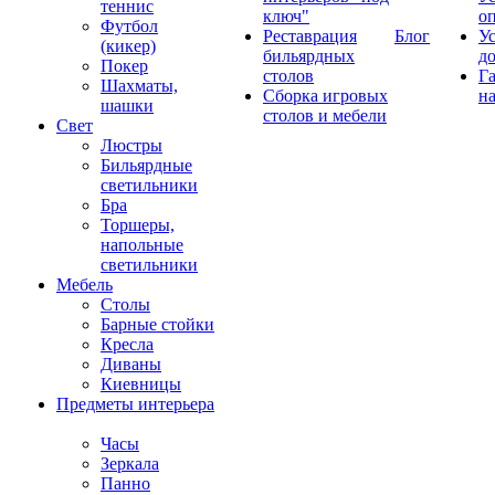
теннис
ключ"
о
Футбол
Реставрация
Блог
У
(кикер)
бильярдных
д
Покер
столов
Г
Шахматы,
Сборка игровых
на
шашки
столов и мебели
Свет
Люстры
Бильярдные
светильники
Бра
Торшеры,
напольные
светильники
Мебель
Столы
Барные стойки
Кресла
Диваны
Киевницы
Предметы интерьера
Часы
Зеркала
Панно