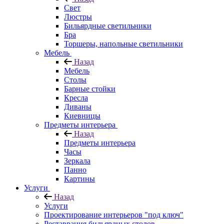
Свет
Люстры
Бильярдные светильники
Бра
Торшеры, напольные светильники
Мебель
Назад
Мебель
Столы
Барные стойки
Кресла
Диваны
Киевницы
Предметы интерьера
Назад
Предметы интерьера
Часы
Зеркала
Панно
Картины
Услуги
Назад
Услуги
Проектирование интерьеров "под ключ"
Реставрация бильярдных столов