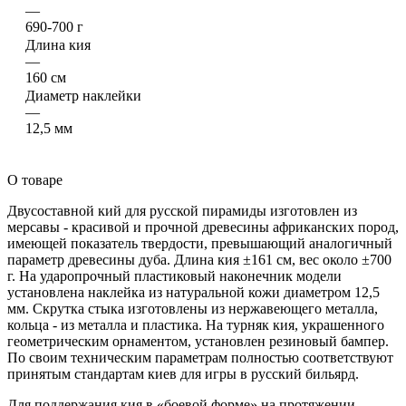
—
690-700 г
Длина кия
—
160 см
Диаметр наклейки
—
12,5 мм
О товаре
Двусоставной кий для русской пирамиды изготовлен из
мерсавы - красивой и прочной древесины африканских пород,
имеющей показатель твердости, превышающий аналогичный
параметр древесины дуба. Длина кия ±161 см, вес около ±700
г. На ударопрочный пластиковый наконечник модели
установлена наклейка из натуральной кожи диаметром 12,5
мм. Скрутка стыка изготовлены из нержавеющего металла,
кольца - из металла и пластика. На турняк кия, украшенного
геометрическим орнаментом, установлен резиновый бампер.
По своим техническим параметрам полностью соответствуют
принятым стандартам киев для игры в русский бильярд.
Для поддержания кия в «боевой форме» на протяжении