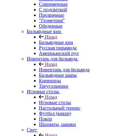
Современные
С подсветкой
Прозрачные
"Геометрия"
Обеденные
Бильярдные кии
Назад
Бильярдные кии
Русская пирамида
Американский пул
Инвентарь для бильярда
Назад
Инвентарь для бильярда
Бильярдные шары
Киевницы
Треугольники
Игровые столы
Назад
Игровые столы
Настольный теннис
Футбол (кикер)
Покер
Шахматы, шашки
Свет
Назад