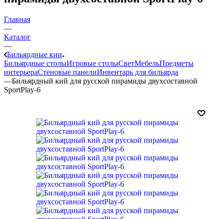
Главная
—
Каталог
—
Бильярдные кии
Бильярдные столы
Игровые столы
Свет
Мебель
Предметы
интерьера
Стеновые панели
Инвентарь для бильярда
—
Бильярдный кий для русской пирамиды двухсоставной
SportPlay-6