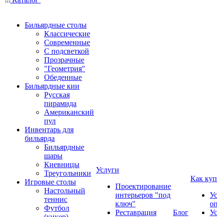
Бильярдные столы
Классические
Современные
С подсветкой
Прозрачные
"Геометрия"
Обеденные
Бильярдные кии
Русская
пирамида
Американский
пул
Инвентарь для
бильярда
Бильярдные
шары
Киевницы
Услуги
Треугольники
Как куп
Игровые столы
Проектирование
Настольный
интерьеров "под
У
теннис
ключ"
о
Футбол
Реставрация
Блог
У
(кикер)