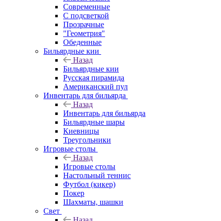
Современные
С подсветкой
Прозрачные
"Геометрия"
Обеденные
Бильярдные кии
Назад
Бильярдные кии
Русская пирамида
Американский пул
Инвентарь для бильярда
Назад
Инвентарь для бильярда
Бильярдные шары
Киевницы
Треугольники
Игровые столы
Назад
Игровые столы
Настольный теннис
Футбол (кикер)
Покер
Шахматы, шашки
Свет
Назад