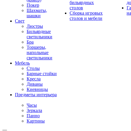
бильярдных
д
Покер
столов
Г
Шахматы,
Сборка игровых
на
шашки
столов и мебели
Свет
Люстры
Бильярдные
светильники
Бра
Торшеры,
напольные
светильники
Мебель
Столы
Барные стойки
Кресла
Диваны
Киевницы
Предметы интерьера
Часы
Зеркала
Панно
Картины