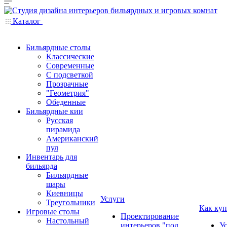
Каталог
Бильярдные столы
Классические
Современные
С подсветкой
Прозрачные
"Геометрия"
Обеденные
Бильярдные кии
Русская
пирамида
Американский
пул
Инвентарь для
бильярда
Бильярдные
шары
Киевницы
Услуги
Треугольники
Как куп
Игровые столы
Проектирование
Настольный
интерьеров "под
У