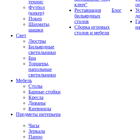
теннис
ключ"
о
Футбол
Реставрация
Блог
У
(кикер)
бильярдных
д
Покер
столов
Г
Шахматы,
Сборка игровых
на
шашки
столов и мебели
Свет
Люстры
Бильярдные
светильники
Бра
Торшеры,
напольные
светильники
Мебель
Столы
Барные стойки
Кресла
Диваны
Киевницы
Предметы интерьера
Часы
Зеркала
Панно