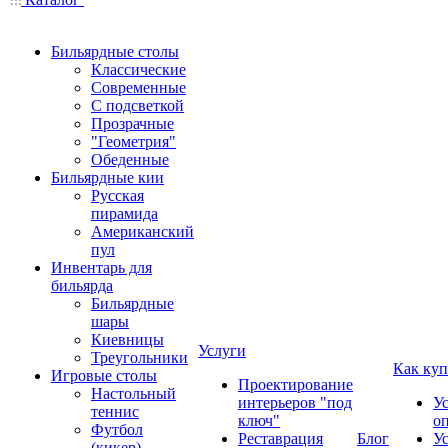
Бильярдные столы
Классические
Современные
С подсветкой
Прозрачные
"Геометрия"
Обеденные
Бильярдные кии
Русская
пирамида
Американский
пул
Инвентарь для
бильярда
Бильярдные
шары
Киевницы
Услуги
Треугольники
Как куп
Игровые столы
Проектирование
Настольный
интерьеров "под
У
теннис
ключ"
о
Футбол
Реставрация
Блог
У
(кикер)