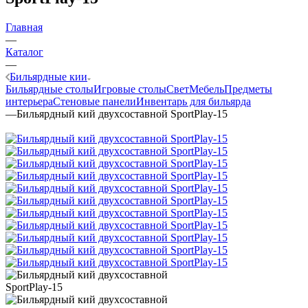
Главная
—
Каталог
—
Бильярдные кии
Бильярдные столы
Игровые столы
Свет
Мебель
Предметы
интерьера
Стеновые панели
Инвентарь для бильярда
—
Бильярдный кий двухсоставной SportPlay-15