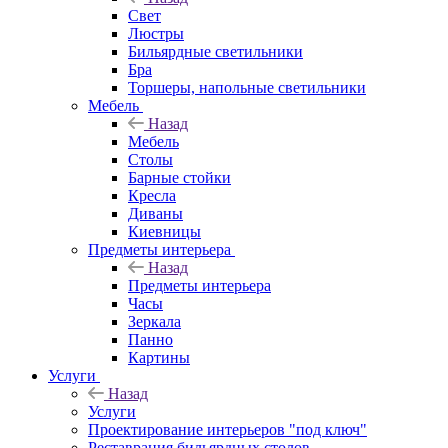
Свет
Люстры
Бильярдные светильники
Бра
Торшеры, напольные светильники
Мебель
Назад
Мебель
Столы
Барные стойки
Кресла
Диваны
Киевницы
Предметы интерьера
Назад
Предметы интерьера
Часы
Зеркала
Панно
Картины
Услуги
Назад
Услуги
Проектирование интерьеров "под ключ"
Реставрация бильярдных столов