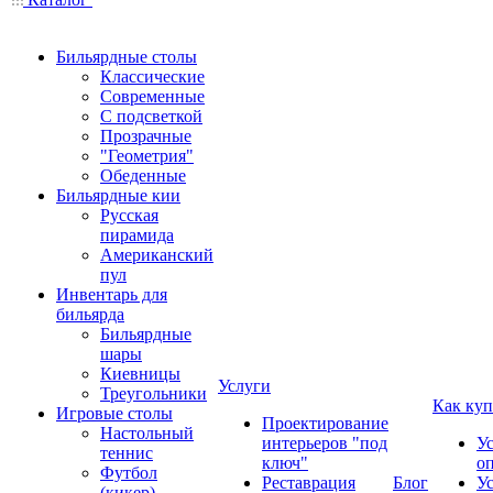
Бильярдные столы
Классические
Современные
С подсветкой
Прозрачные
"Геометрия"
Обеденные
Бильярдные кии
Русская
пирамида
Американский
пул
Инвентарь для
бильярда
Бильярдные
шары
Киевницы
Услуги
Треугольники
Как куп
Игровые столы
Проектирование
Настольный
интерьеров "под
У
теннис
ключ"
о
Футбол
Реставрация
Блог
У
(кикер)