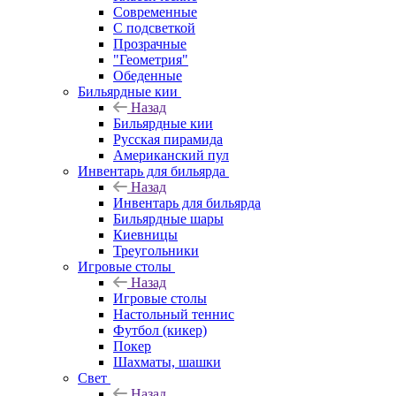
Современные
С подсветкой
Прозрачные
"Геометрия"
Обеденные
Бильярдные кии
Назад
Бильярдные кии
Русская пирамида
Американский пул
Инвентарь для бильярда
Назад
Инвентарь для бильярда
Бильярдные шары
Киевницы
Треугольники
Игровые столы
Назад
Игровые столы
Настольный теннис
Футбол (кикер)
Покер
Шахматы, шашки
Свет
Назад