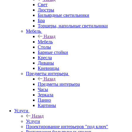
Свет
Люстры
Бильярдные светильники
Бра
Торшеры, напольные светильники
Мебель
Назад
Мебель
Столы
Барные стойки
Кресла
Диваны
Киевницы
Предметы интерьера
Назад
Предметы интерьера
Часы
Зеркала
Панно
Картины
Услуги
Назад
Услуги
Проектирование интерьеров "под ключ"
Реставрация бильярдных столов