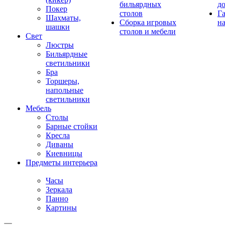
бильярдных
д
Покер
столов
Г
Шахматы,
Сборка игровых
на
шашки
столов и мебели
Свет
Люстры
Бильярдные
светильники
Бра
Торшеры,
напольные
светильники
Мебель
Столы
Барные стойки
Кресла
Диваны
Киевницы
Предметы интерьера
Часы
Зеркала
Панно
Картины