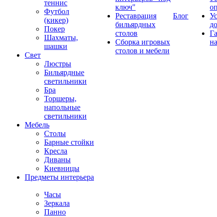
теннис
ключ"
о
Футбол
Реставрация
Блог
У
(кикер)
бильярдных
д
Покер
столов
Г
Шахматы,
Сборка игровых
на
шашки
столов и мебели
Свет
Люстры
Бильярдные
светильники
Бра
Торшеры,
напольные
светильники
Мебель
Столы
Барные стойки
Кресла
Диваны
Киевницы
Предметы интерьера
Часы
Зеркала
Панно