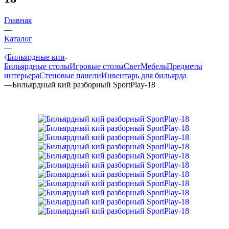
Главная
—
Каталог
—
Бильярдные кии
Бильярдные столы
Игровые столы
Свет
Мебель
Предметы
интерьера
Стеновые панели
Инвентарь для бильярда
—
Бильярдный кий разборный SportPlay-18