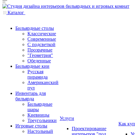
Каталог
Бильярдные столы
Классические
Современные
С подсветкой
Прозрачные
"Геометрия"
Обеденные
Бильярдные кии
Русская
пирамида
Американский
пул
Инвентарь для
бильярда
Бильярдные
шары
Киевницы
Услуги
Треугольники
Как куп
Игровые столы
Проектирование
Настольный
интерьеров "под
У