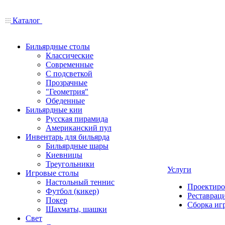
Каталог
Бильярдные столы
Классические
Современные
С подсветкой
Прозрачные
"Геометрия"
Обеденные
Бильярдные кии
Русская пирамида
Американский пул
Инвентарь для бильярда
Бильярдные шары
Киевницы
Треугольники
Услуги
Игровые столы
Настольный теннис
Проектиро
Футбол (кикер)
Реставрац
Покер
Сборка иг
Шахматы, шашки
Свет