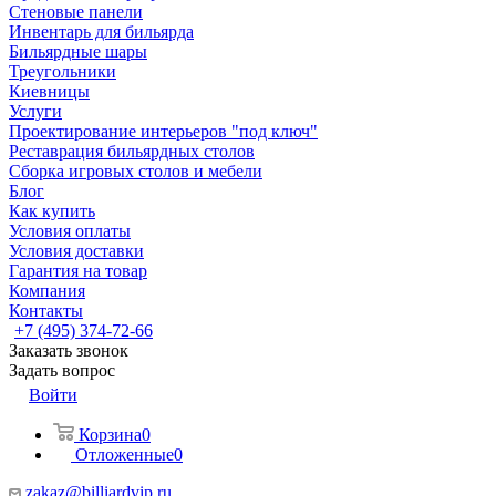
Стеновые панели
Инвентарь для бильярда
Бильярдные шары
Треугольники
Киевницы
Услуги
Проектирование интерьеров "под ключ"
Реставрация бильярдных столов
Сборка игровых столов и мебели
Блог
Как купить
Условия оплаты
Условия доставки
Гарантия на товар
Компания
Контакты
+7 (495) 374-72-66
Заказать звонок
Задать вопрос
Войти
Корзина
0
Отложенные
0
zakaz@billiardvip.ru