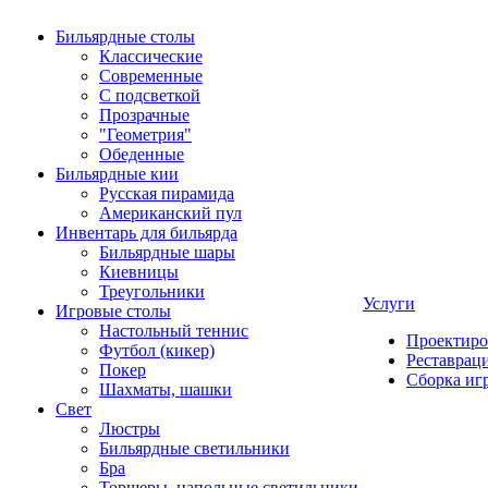
Бильярдные столы
Классические
Современные
С подсветкой
Прозрачные
"Геометрия"
Обеденные
Бильярдные кии
Русская пирамида
Американский пул
Инвентарь для бильярда
Бильярдные шары
Киевницы
Треугольники
Услуги
Игровые столы
Настольный теннис
Проектиро
Футбол (кикер)
Реставрац
Покер
Сборка иг
Шахматы, шашки
Свет
Люстры
Бильярдные светильники
Бра
Торшеры, напольные светильники