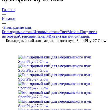
Главная
—
Каталог
—
Бильярдные кии
Бильярдные столы
Игровые столы
Свет
Мебель
Предметы
интерьера
Стеновые панели
Инвентарь для бильярда
—
Бильярдный кий для американского пула SportPlay-27 Glow