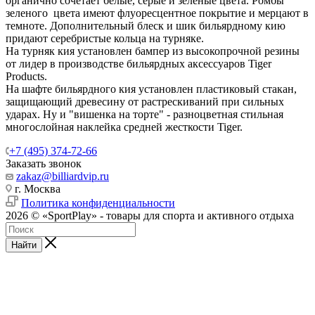
органично сочетает белые, серые и зеленые цвета. Ромбы
зеленого цвета имеют флуоресцентное покрытие и мерцают в
темноте. Дополнительный блеск и шик бильярдному кию
придают серебристые кольца на турняке.
На турняк кия установлен бампер из высокопрочной резины
от лидер в производстве бильярдных аксессуаров Tiger
Products.
На шафте бильярдного кия установлен пластиковый стакан,
защищающий древесину от растрескиваний при сильных
ударах. Ну и "вишенка на торте" - разноцветная стильная
многослойная наклейка средней жесткости Tiger.
+7 (495) 374-72-66
Заказать звонок
zakaz@billiardvip.ru
г. Москва
Политика конфиденциальности
2026 © «SportPlay» - товары для спорта и активного отдыха
Найти