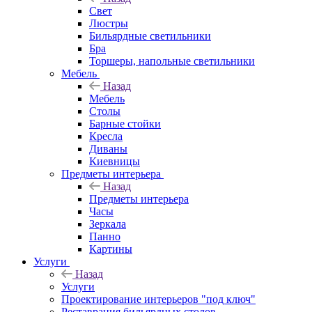
Свет
Люстры
Бильярдные светильники
Бра
Торшеры, напольные светильники
Мебель
Назад
Мебель
Столы
Барные стойки
Кресла
Диваны
Киевницы
Предметы интерьера
Назад
Предметы интерьера
Часы
Зеркала
Панно
Картины
Услуги
Назад
Услуги
Проектирование интерьеров "под ключ"
Реставрация бильярдных столов