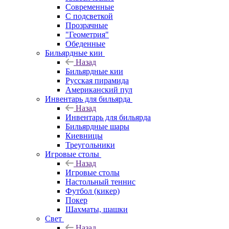
Современные
С подсветкой
Прозрачные
"Геометрия"
Обеденные
Бильярдные кии
Назад
Бильярдные кии
Русская пирамида
Американский пул
Инвентарь для бильярда
Назад
Инвентарь для бильярда
Бильярдные шары
Киевницы
Треугольники
Игровые столы
Назад
Игровые столы
Настольный теннис
Футбол (кикер)
Покер
Шахматы, шашки
Свет
Назад