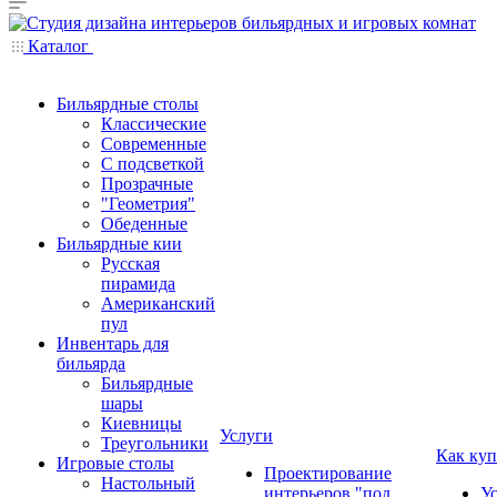
Каталог
Бильярдные столы
Классические
Современные
С подсветкой
Прозрачные
"Геометрия"
Обеденные
Бильярдные кии
Русская
пирамида
Американский
пул
Инвентарь для
бильярда
Бильярдные
шары
Киевницы
Услуги
Треугольники
Как куп
Игровые столы
Проектирование
Настольный
интерьеров "под
У