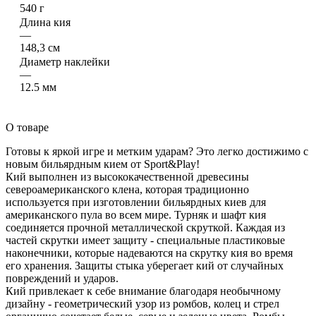
540 г
Длина кия
—
148,3 см
Диаметр наклейки
—
12.5 мм
О товаре
Готовы к яркой игре и метким ударам? Это легко достижимо с
новым бильярдным кием от Sport&Play!
Кий выполнен из высококачественной древесины
североамериканского клена, которая традиционно
используется при изготовлении бильярдных киев для
американского пула во всем мире. Турняк и шафт кия
соединяется прочной металлической скруткой. Каждая из
частей скрутки имеет защиту - специальные пластиковые
наконечники, которые надеваются на скрутку кия во время
его хранения. Защиты стыка уберегает кий от случайных
повреждений и ударов.
Кий привлекает к себе внимание благодаря необычному
дизайну - геометрический узор из ромбов, колец и стрел