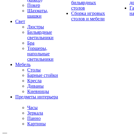
бильярдных
д
Покер
столов
Г
Шахматы,
Сборка игровых
на
шашки
столов и мебели
Свет
Люстры
Бильярдные
светильники
Бра
Торшеры,
напольные
светильники
Мебель
Столы
Барные стойки
Кресла
Диваны
Киевницы
Предметы интерьера
Часы
Зеркала
Панно
Картины