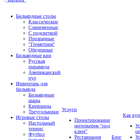
Бильярдные столы
Классические
Современные
С подсветкой
Прозрачные
"Геометрия"
Обеденные
Бильярдные кии
Русская
пирамида
Американский
пул
Инвентарь для
бильярда
Бильярдные
шары
Киевницы
Услуги
Треугольники
Как куп
Игровые столы
Проектирование
Настольный
интерьеров "под
У
теннис
ключ"
о
Футбол
Реставрация
Блог
У
(кикер)