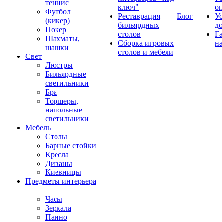
теннис
ключ"
о
Футбол
Реставрация
Блог
У
(кикер)
бильярдных
д
Покер
столов
Г
Шахматы,
Сборка игровых
на
шашки
столов и мебели
Свет
Люстры
Бильярдные
светильники
Бра
Торшеры,
напольные
светильники
Мебель
Столы
Барные стойки
Кресла
Диваны
Киевницы
Предметы интерьера
Часы
Зеркала
Панно