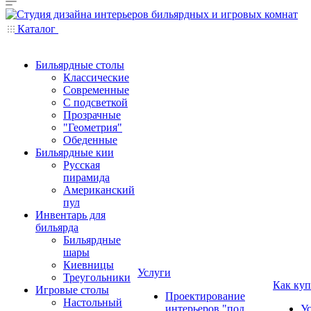
Каталог
Бильярдные столы
Классические
Современные
С подсветкой
Прозрачные
"Геометрия"
Обеденные
Бильярдные кии
Русская
пирамида
Американский
пул
Инвентарь для
бильярда
Бильярдные
шары
Киевницы
Услуги
Треугольники
Как куп
Игровые столы
Проектирование
Настольный
интерьеров "под
У