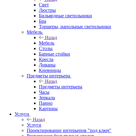
Свет
Люстры
Бильярдные светильники
Бра
Торшеры, напольные светильники
Мебель
Назад
Мебель
Столы
Барные стойки
Кресла
Диваны
Киевницы
Предметы интерьера
Назад
Предметы интерьера
Часы
Зеркала
Панно
Картины
Услуги
Назад
Услуги
Проектирование интерьеров "под ключ"
Реставрация бильярдных столов