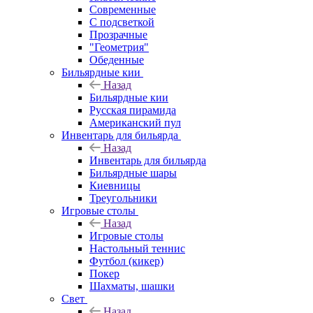
Современные
С подсветкой
Прозрачные
"Геометрия"
Обеденные
Бильярдные кии
Назад
Бильярдные кии
Русская пирамида
Американский пул
Инвентарь для бильярда
Назад
Инвентарь для бильярда
Бильярдные шары
Киевницы
Треугольники
Игровые столы
Назад
Игровые столы
Настольный теннис
Футбол (кикер)
Покер
Шахматы, шашки
Свет
Назад