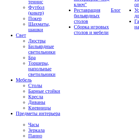
теннис
ключ"
о
Футбол
Реставрация
Блог
У
(кикер)
бильярдных
д
Покер
столов
Г
Шахматы,
Сборка игровых
на
шашки
столов и мебели
Свет
Люстры
Бильярдные
светильники
Бра
Торшеры,
напольные
светильники
Мебель
Столы
Барные стойки
Кресла
Диваны
Киевницы
Предметы интерьера
Часы
Зеркала
Панно