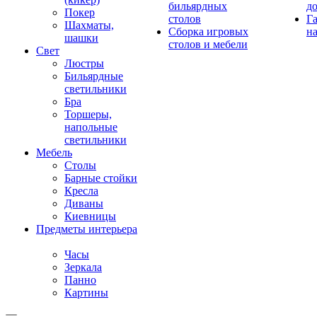
бильярдных
д
Покер
столов
Г
Шахматы,
Сборка игровых
на
шашки
столов и мебели
Свет
Люстры
Бильярдные
светильники
Бра
Торшеры,
напольные
светильники
Мебель
Столы
Барные стойки
Кресла
Диваны
Киевницы
Предметы интерьера
Часы
Зеркала
Панно
Картины