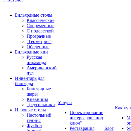
Бильярдные столы
Классические
Современные
С подсветкой
Прозрачные
"Геометрия"
Обеденные
Бильярдные кии
Русская
пирамида
Американский
пул
Инвентарь для
бильярда
Бильярдные
шары
Киевницы
Услуги
Треугольники
Как куп
Игровые столы
Проектирование
Настольный
интерьеров "под
У
теннис
ключ"
о
Футбол
Реставрация
Блог
У
(кикер)