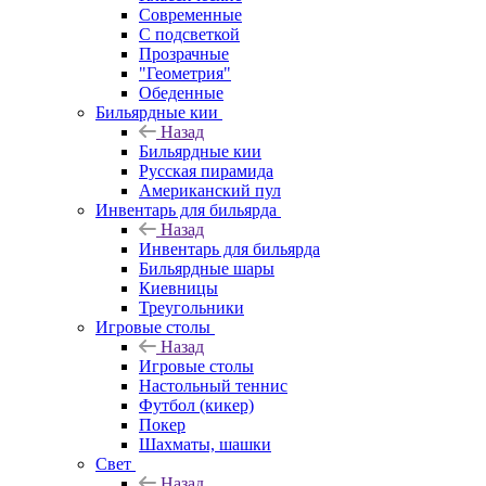
Современные
С подсветкой
Прозрачные
"Геометрия"
Обеденные
Бильярдные кии
Назад
Бильярдные кии
Русская пирамида
Американский пул
Инвентарь для бильярда
Назад
Инвентарь для бильярда
Бильярдные шары
Киевницы
Треугольники
Игровые столы
Назад
Игровые столы
Настольный теннис
Футбол (кикер)
Покер
Шахматы, шашки
Свет
Назад