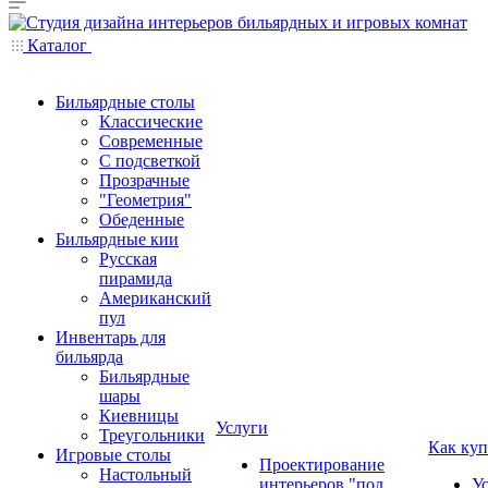
Каталог
Бильярдные столы
Классические
Современные
С подсветкой
Прозрачные
"Геометрия"
Обеденные
Бильярдные кии
Русская
пирамида
Американский
пул
Инвентарь для
бильярда
Бильярдные
шары
Киевницы
Услуги
Треугольники
Как куп
Игровые столы
Проектирование
Настольный
интерьеров "под
У