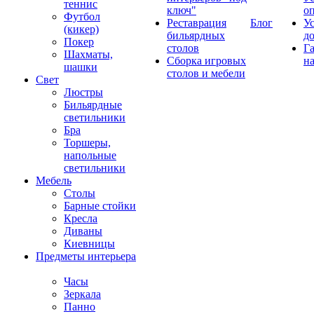
теннис
ключ"
о
Футбол
Реставрация
Блог
У
(кикер)
бильярдных
д
Покер
столов
Г
Шахматы,
Сборка игровых
на
шашки
столов и мебели
Свет
Люстры
Бильярдные
светильники
Бра
Торшеры,
напольные
светильники
Мебель
Столы
Барные стойки
Кресла
Диваны
Киевницы
Предметы интерьера
Часы
Зеркала
Панно