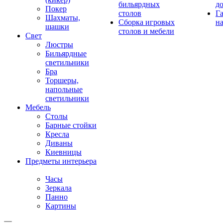
бильярдных
д
Покер
столов
Г
Шахматы,
Сборка игровых
на
шашки
столов и мебели
Свет
Люстры
Бильярдные
светильники
Бра
Торшеры,
напольные
светильники
Мебель
Столы
Барные стойки
Кресла
Диваны
Киевницы
Предметы интерьера
Часы
Зеркала
Панно
Картины