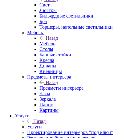
Свет
Люстры
Бильярдные светильники
Бра
Торшеры, напольные светильники
Мебель
Назад
Мебель
Столы
Барные стойки
Кресла
Диваны
Киевницы
Предметы интерьера
Назад
Предметы интерьера
Часы
Зеркала
Панно
Картины
Услуги
Назад
Услуги
Проектирование интерьеров "под ключ"
Реставрация бильярдных столов