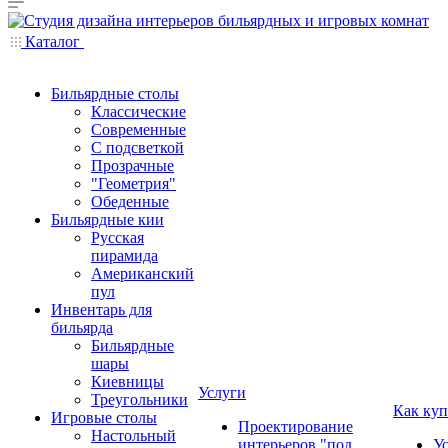
Каталог
Бильярдные столы
Классические
Современные
С подсветкой
Прозрачные
"Геометрия"
Обеденные
Бильярдные кии
Русская
пирамида
Американский
пул
Инвентарь для
бильярда
Бильярдные
шары
Киевницы
Услуги
Треугольники
Как куп
Игровые столы
Проектирование
Настольный
интерьеров "под
У