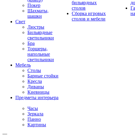
бильярдных
д
Покер
столов
Г
Шахматы,
Сборка игровых
на
шашки
столов и мебели
Свет
Люстры
Бильярдные
светильники
Бра
Торшеры,
напольные
светильники
Мебель
Столы
Барные стойки
Кресла
Диваны
Киевницы
Предметы интерьера
Часы
Зеркала
Панно
Картины