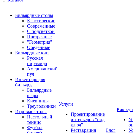
Бильярдные столы
Классические
Современные
С подсветкой
Прозрачные
"Геометрия"
Обеденные
Бильярдные кии
Русская
пирамида
Американский
пул
Инвентарь для
бильярда
Бильярдные
шары
Киевницы
Услуги
Треугольники
Как куп
Игровые столы
Проектирование
Настольный
интерьеров "под
У
теннис
ключ"
о
Футбол
Реставрация
Блог
У
(кикер)