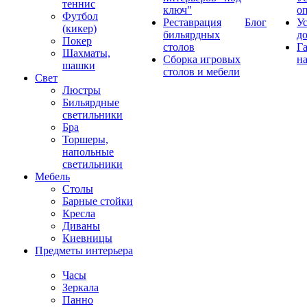
теннис
ключ"
о
Футбол
Реставрация
Блог
У
(кикер)
бильярдных
д
Покер
столов
Г
Шахматы,
Сборка игровых
на
шашки
столов и мебели
Свет
Люстры
Бильярдные
светильники
Бра
Торшеры,
напольные
светильники
Мебель
Столы
Барные стойки
Кресла
Диваны
Киевницы
Предметы интерьера
Часы
Зеркала
Панно