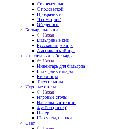
Современные
С подсветкой
Прозрачные
"Геометрия"
Обеденные
Бильярдные кии
Назад
Бильярдные кии
Русская пирамида
Американский пул
Инвентарь для бильярда
Назад
Инвентарь для бильярда
Бильярдные шары
Киевницы
Треугольники
Игровые столы
Назад
Игровые столы
Настольный теннис
Футбол (кикер)
Покер
Шахматы, шашки
Свет
Назад