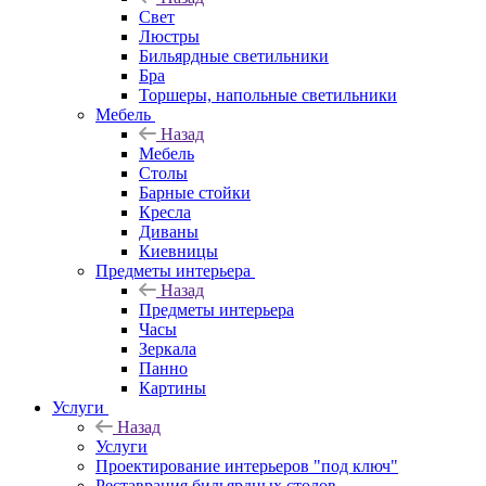
Свет
Люстры
Бильярдные светильники
Бра
Торшеры, напольные светильники
Мебель
Назад
Мебель
Столы
Барные стойки
Кресла
Диваны
Киевницы
Предметы интерьера
Назад
Предметы интерьера
Часы
Зеркала
Панно
Картины
Услуги
Назад
Услуги
Проектирование интерьеров "под ключ"
Реставрация бильярдных столов