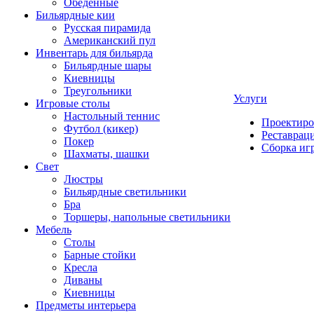
Обеденные
Бильярдные кии
Русская пирамида
Американский пул
Инвентарь для бильярда
Бильярдные шары
Киевницы
Треугольники
Услуги
Игровые столы
Настольный теннис
Проектиро
Футбол (кикер)
Реставрац
Покер
Сборка иг
Шахматы, шашки
Свет
Люстры
Бильярдные светильники
Бра
Торшеры, напольные светильники
Мебель
Столы
Барные стойки
Кресла
Диваны
Киевницы
Предметы интерьера