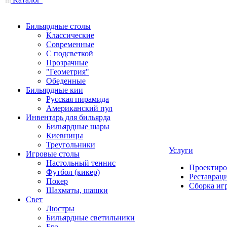
Бильярдные столы
Классические
Современные
С подсветкой
Прозрачные
"Геометрия"
Обеденные
Бильярдные кии
Русская пирамида
Американский пул
Инвентарь для бильярда
Бильярдные шары
Киевницы
Треугольники
Услуги
Игровые столы
Настольный теннис
Проектиро
Футбол (кикер)
Реставрац
Покер
Сборка иг
Шахматы, шашки
Свет
Люстры
Бильярдные светильники
Бра