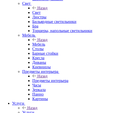
Свет
Назад
Свет
Люстры
Бильярдные светильники
Бра
Торшеры, напольные светильники
Мебель
Назад
Мебель
Столы
Барные стойки
Кресла
Диваны
Киевницы
Предметы интерьера
Назад
Предметы интерьера
Часы
Зеркала
Панно
Картины
Услуги
Назад
Услуги