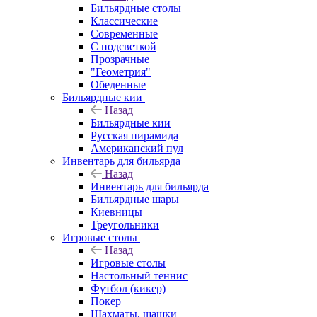
Бильярдные столы
Классические
Современные
С подсветкой
Прозрачные
"Геометрия"
Обеденные
Бильярдные кии
Назад
Бильярдные кии
Русская пирамида
Американский пул
Инвентарь для бильярда
Назад
Инвентарь для бильярда
Бильярдные шары
Киевницы
Треугольники
Игровые столы
Назад
Игровые столы
Настольный теннис
Футбол (кикер)
Покер
Шахматы, шашки