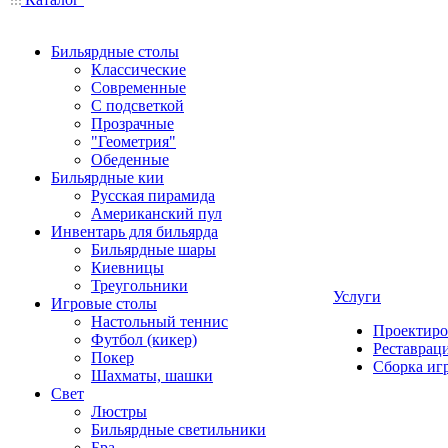
Бильярдные столы
Классические
Современные
С подсветкой
Прозрачные
"Геометрия"
Обеденные
Бильярдные кии
Русская пирамида
Американский пул
Инвентарь для бильярда
Бильярдные шары
Киевницы
Треугольники
Услуги
Игровые столы
Настольный теннис
Проектиро
Футбол (кикер)
Реставрац
Покер
Сборка иг
Шахматы, шашки
Свет
Люстры
Бильярдные светильники
Бра