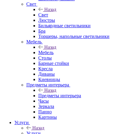
Свет
Назад
Свет
Люстры
Бильярдные светильники
Бра
Торшеры, напольные светильники
Мебель
Назад
Мебель
Столы
Барные стойки
Кресла
Диваны
Киевницы
Предметы интерьера
Назад
Предметы интерьера
Часы
Зеркала
Панно
Картины
Услуги
Назад
Услуги