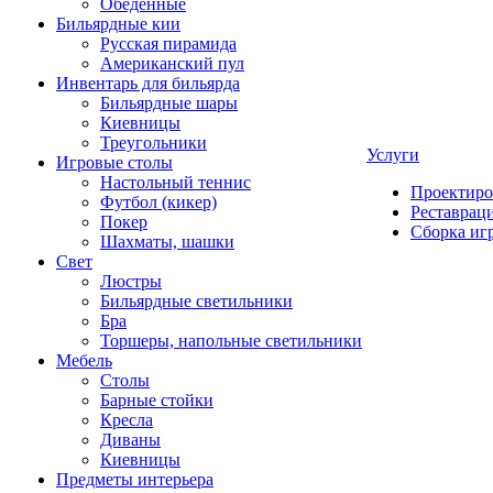
Обеденные
Бильярдные кии
Русская пирамида
Американский пул
Инвентарь для бильярда
Бильярдные шары
Киевницы
Треугольники
Услуги
Игровые столы
Настольный теннис
Проектиро
Футбол (кикер)
Реставрац
Покер
Сборка иг
Шахматы, шашки
Свет
Люстры
Бильярдные светильники
Бра
Торшеры, напольные светильники
Мебель
Столы
Барные стойки
Кресла
Диваны
Киевницы
Предметы интерьера