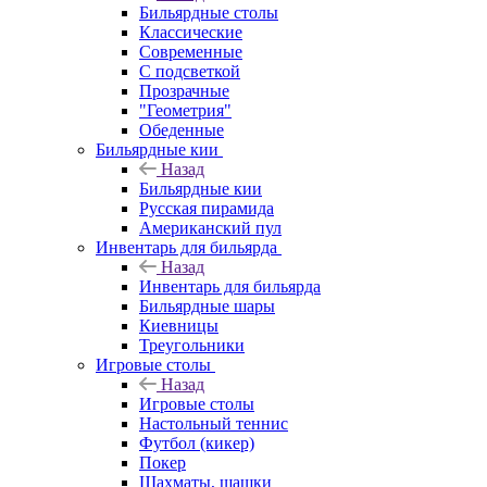
Бильярдные столы
Классические
Современные
С подсветкой
Прозрачные
"Геометрия"
Обеденные
Бильярдные кии
Назад
Бильярдные кии
Русская пирамида
Американский пул
Инвентарь для бильярда
Назад
Инвентарь для бильярда
Бильярдные шары
Киевницы
Треугольники
Игровые столы
Назад
Игровые столы
Настольный теннис
Футбол (кикер)
Покер
Шахматы, шашки