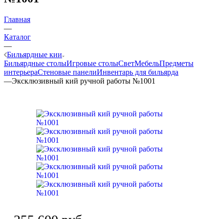
Главная
—
Каталог
—
Бильярдные кии
Бильярдные столы
Игровые столы
Свет
Мебель
Предметы
интерьера
Стеновые панели
Инвентарь для бильярда
—
Эксклюзивный кий ручной работы №1001