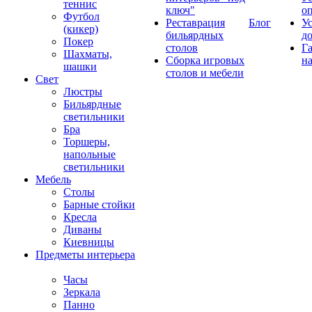
теннис
ключ"
о
Футбол
Реставрация
Блог
У
(кикер)
бильярдных
д
Покер
столов
Г
Шахматы,
Сборка игровых
на
шашки
столов и мебели
Свет
Люстры
Бильярдные
светильники
Бра
Торшеры,
напольные
светильники
Мебель
Столы
Барные стойки
Кресла
Диваны
Киевницы
Предметы интерьера
Часы
Зеркала
Панно