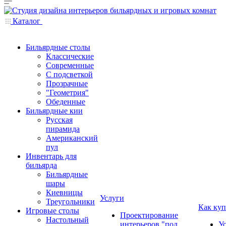
Каталог
Бильярдные столы
Классические
Современные
С подсветкой
Прозрачные
"Геометрия"
Обеденные
Бильярдные кии
Русская
пирамида
Американский
пул
Инвентарь для
бильярда
Бильярдные
шары
Киевницы
Услуги
Треугольники
Как куп
Игровые столы
Проектирование
Настольный
интерьеров "под
У