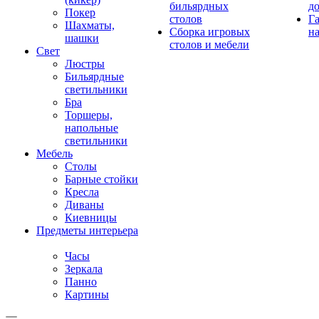
бильярдных
д
Покер
столов
Г
Шахматы,
Сборка игровых
на
шашки
столов и мебели
Свет
Люстры
Бильярдные
светильники
Бра
Торшеры,
напольные
светильники
Мебель
Столы
Барные стойки
Кресла
Диваны
Киевницы
Предметы интерьера
Часы
Зеркала
Панно
Картины