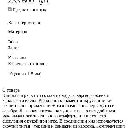
255 600
руб.
Предложить свою цену
Характеристики
Материал
—
Эбен
Запил
—
Классика
Количество запилов
—
10 (запил 1.5 мм)
О товаре
Кий для игры в пул создан из мадагаскарского эбена и
канадского клена. Кельтский орнамент инкрустации кия
реализован с применением тихоокеанского перламутра и
серебра. Лазерная насечка на турняке позволяет добиться
максимального тактильного комфорта и наилучшего
сцепления с рукой при игре. В соединении кия используются
скрутки титан - текамид и бандажи из карбона. Комплектация