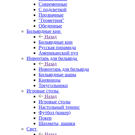
Современные
С подсветкой
Прозрачные
"Геометрия"
Обеденные
Бильярдные кии
Назад
Бильярдные кии
Русская пирамида
Американский пул
Инвентарь для бильярда
Назад
Инвентарь для бильярда
Бильярдные шары
Киевницы
Треугольники
Игровые столы
Назад
Игровые столы
Настольный теннис
Футбол (кикер)
Покер
Шахматы, шашки
Свет
Назад