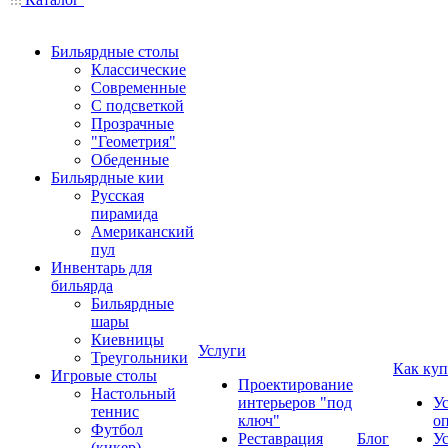
Бильярдные столы
Классические
Современные
С подсветкой
Прозрачные
"Геометрия"
Обеденные
Бильярдные кии
Русская
пирамида
Американский
пул
Инвентарь для
бильярда
Бильярдные
шары
Киевницы
Услуги
Треугольники
Как куп
Игровые столы
Проектирование
Настольный
интерьеров "под
У
теннис
ключ"
о
Футбол
Реставрация
Блог
У
(кикер)