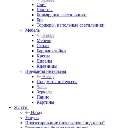
Свет
Люстры
Бильярдные светильники
Бра
Торшеры, напольные светильники
Мебель
Назад
Мебель
Столы
Барные стойки
Кресла
Диваны
Киевницы
Предметы интерьера
Назад
Предметы интерьера
Часы
Зеркала
Панно
Картины
Услуги
Назад
Услуги
Проектирование интерьеров "под ключ"
Реставрация бильярдных столов