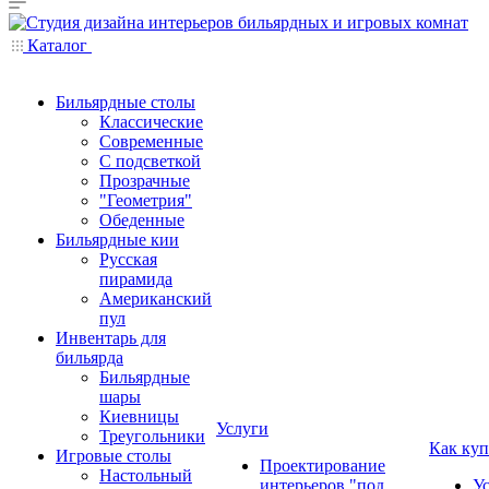
Каталог
Бильярдные столы
Классические
Современные
С подсветкой
Прозрачные
"Геометрия"
Обеденные
Бильярдные кии
Русская
пирамида
Американский
пул
Инвентарь для
бильярда
Бильярдные
шары
Киевницы
Услуги
Треугольники
Как куп
Игровые столы
Проектирование
Настольный
интерьеров "под
У