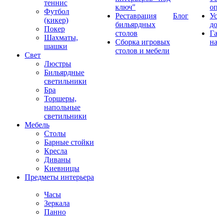
теннис
ключ"
о
Футбол
Реставрация
Блог
У
(кикер)
бильярдных
д
Покер
столов
Г
Шахматы,
Сборка игровых
на
шашки
столов и мебели
Свет
Люстры
Бильярдные
светильники
Бра
Торшеры,
напольные
светильники
Мебель
Столы
Барные стойки
Кресла
Диваны
Киевницы
Предметы интерьера
Часы
Зеркала
Панно