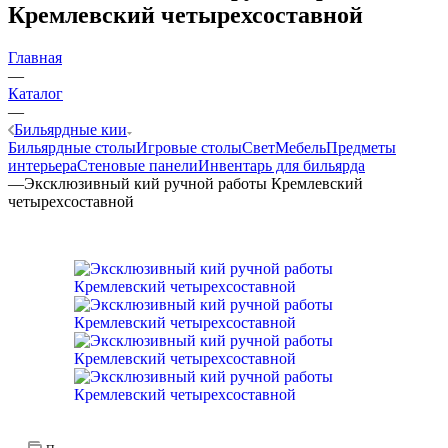
Кремлевский четырехсоставной
Главная
—
Каталог
—
Бильярдные кии
Бильярдные столы
Игровые столы
Свет
Мебель
Предметы
интерьера
Стеновые панели
Инвентарь для бильярда
—
Эксклюзивный кий ручной работы Кремлевский
четырехсоставной