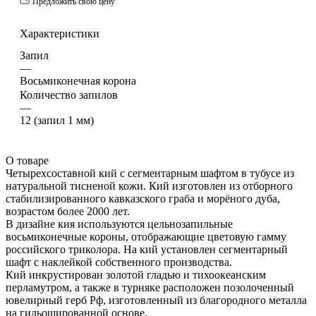
Предложить свою цену
Характеристики
Запил
—
Восьмиконечная корона
Количество запилов
—
12 (запил 1 мм)
О товаре
Четырехсоставной кий с сегментарным шафтом в тубусе из
натуральной тисненой кожи. Кий изготовлен из отборного
стабилизированного кавказского граба и морёного дуба,
возрастом более 2000 лет.
В дизайне кия используются цельнозапильные
восьмиконечные короны, отображающие цветовую гамму
российского триколора. На кий установлен сегментарный
шафт с наклейкой собственного производства.
Кий инкрустирован золотой гладью и тихоокеанским
перламутром, а также в турняке расположен позолоченный
ювелирный герб Рф, изготовленный из благородного металла
на гильошированной основе.