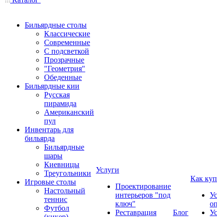
Бильярдные столы
Классические
Современные
С подсветкой
Прозрачные
"Геометрия"
Обеденные
Бильярдные кии
Русская
пирамида
Американский
пул
Инвентарь для
бильярда
Бильярдные
шары
Киевницы
Услуги
Треугольники
Как куп
Игровые столы
Проектирование
Настольный
интерьеров "под
У
теннис
ключ"
о
Футбол
Реставрация
Блог
У
(кикер)