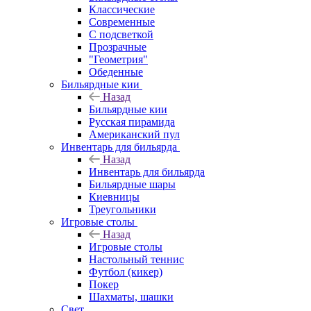
Классические
Современные
С подсветкой
Прозрачные
"Геометрия"
Обеденные
Бильярдные кии
Назад
Бильярдные кии
Русская пирамида
Американский пул
Инвентарь для бильярда
Назад
Инвентарь для бильярда
Бильярдные шары
Киевницы
Треугольники
Игровые столы
Назад
Игровые столы
Настольный теннис
Футбол (кикер)
Покер
Шахматы, шашки
Свет