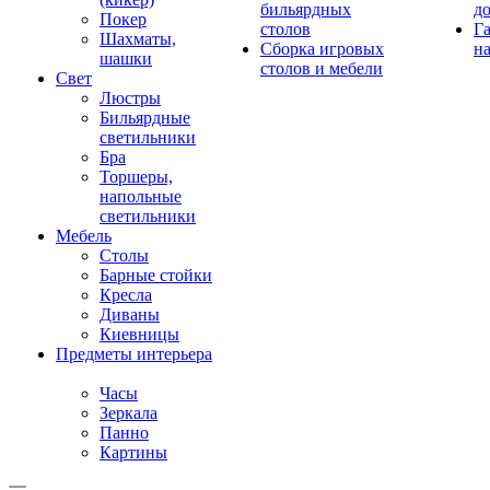
бильярдных
д
Покер
столов
Г
Шахматы,
Сборка игровых
на
шашки
столов и мебели
Свет
Люстры
Бильярдные
светильники
Бра
Торшеры,
напольные
светильники
Мебель
Столы
Барные стойки
Кресла
Диваны
Киевницы
Предметы интерьера
Часы
Зеркала
Панно
Картины