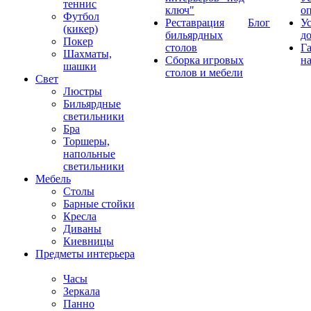
теннис
ключ"
о
Футбол
Реставрация
Блог
У
(кикер)
бильярдных
д
Покер
столов
Г
Шахматы,
Сборка игровых
на
шашки
столов и мебели
Свет
Люстры
Бильярдные
светильники
Бра
Торшеры,
напольные
светильники
Мебель
Столы
Барные стойки
Кресла
Диваны
Киевницы
Предметы интерьера
Часы
Зеркала
Панно