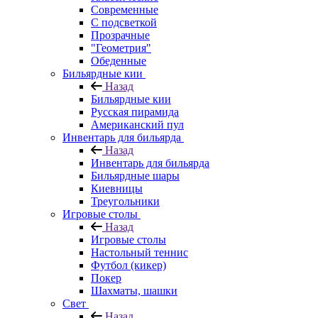
Современные
С подсветкой
Прозрачные
"Геометрия"
Обеденные
Бильярдные кии
Назад
Бильярдные кии
Русская пирамида
Американский пул
Инвентарь для бильярда
Назад
Инвентарь для бильярда
Бильярдные шары
Киевницы
Треугольники
Игровые столы
Назад
Игровые столы
Настольный теннис
Футбол (кикер)
Покер
Шахматы, шашки
Свет
Назад