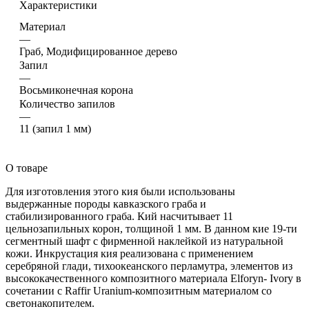
Характеристики
Материал
—
Граб, Модифицированное дерево
Запил
—
Восьмиконечная корона
Количество запилов
—
11 (запил 1 мм)
О товаре
Для изготовления этого кия были использованы
выдержанные породы кавказского граба и
стабилизированного граба. Кий насчитывает 11
цельнозапильных корон, толщиной 1 мм. В данном кие 19-ти
сегментный шафт с фирменной наклейкой из натуральной
кожи. Инкрустация кия реализована с применением
серебряной глади, тихоокеанского перламутра, элементов из
высококачественного композитного материала Elforyn- Ivory в
сочетании с Raffir Uranium-композитным материалом со
светонакопителем.