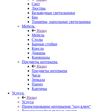
Свет
Люстры
Бильярдные светильники
Бра
Торшеры, напольные светильники
Мебель
Назад
Мебель
Столы
Барные стойки
Кресла
Диваны
Киевницы
Предметы интерьера
Назад
Предметы интерьера
Часы
Зеркала
Панно
Картины
Услуги
Назад
Услуги
Проектирование интерьеров "под ключ"
Реставрация бильярдных столов