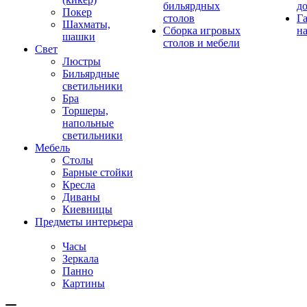
бильярдных
д
Покер
столов
Г
Шахматы,
Сборка игровых
на
шашки
столов и мебели
Свет
Люстры
Бильярдные
светильники
Бра
Торшеры,
напольные
светильники
Мебель
Столы
Барные стойки
Кресла
Диваны
Киевницы
Предметы интерьера
Часы
Зеркала
Панно
Картины