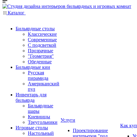
Каталог
Бильярдные столы
Классические
Современные
С подсветкой
Прозрачные
"Геометрия"
Обеденные
Бильярдные кии
Русская
пирамида
Американский
пул
Инвентарь для
бильярда
Бильярдные
шары
Киевницы
Услуги
Треугольники
Как куп
Игровые столы
Проектирование
Настольный
интерьеров "под
У