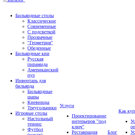
Бильярдные столы
Классические
Современные
С подсветкой
Прозрачные
"Геометрия"
Обеденные
Бильярдные кии
Русская
пирамида
Американский
пул
Инвентарь для
бильярда
Бильярдные
шары
Киевницы
Услуги
Треугольники
Как куп
Игровые столы
Проектирование
Настольный
интерьеров "под
У
теннис
ключ"
о
Футбол
Реставрация
Блог
У
(кикер)