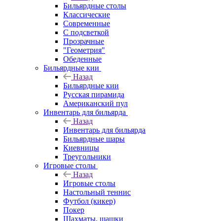
Бильярдные столы
Классические
Современные
С подсветкой
Прозрачные
"Геометрия"
Обеденные
Бильярдные кии
Назад
Бильярдные кии
Русская пирамида
Американский пул
Инвентарь для бильярда
Назад
Инвентарь для бильярда
Бильярдные шары
Киевницы
Треугольники
Игровые столы
Назад
Игровые столы
Настольный теннис
Футбол (кикер)
Покер
Шахматы, шашки