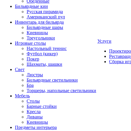
Обеденные
Бильярдные кии
Русская пирамида
Американский пул
Инвентарь для бильярда
Бильярдные шары
Киевницы
Треугольники
Услуги
Игровые столы
Настольный теннис
Проектиро
Футбол (кикер)
Реставрац
Покер
Сборка иг
Шахматы, шашки
Свет
Люстры
Бильярдные светильники
Бра
Торшеры, напольные светильники
Мебель
Столы
Барные стойки
Кресла
Диваны
Киевницы
Предметы интерьера