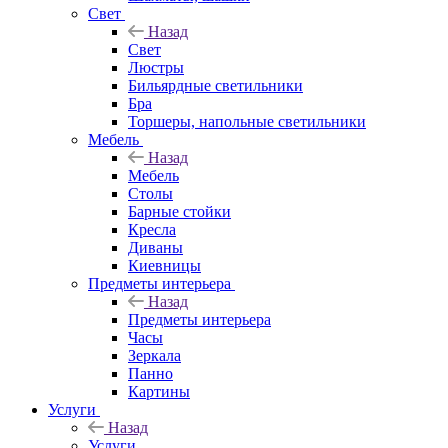
Свет
Назад
Свет
Люстры
Бильярдные светильники
Бра
Торшеры, напольные светильники
Мебель
Назад
Мебель
Столы
Барные стойки
Кресла
Диваны
Киевницы
Предметы интерьера
Назад
Предметы интерьера
Часы
Зеркала
Панно
Картины
Услуги
Назад
Услуги