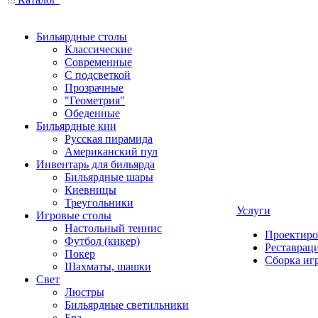
Бильярдные столы
Классические
Современные
С подсветкой
Прозрачные
"Геометрия"
Обеденные
Бильярдные кии
Русская пирамида
Американский пул
Инвентарь для бильярда
Бильярдные шары
Киевницы
Треугольники
Услуги
Игровые столы
Настольный теннис
Проектиро
Футбол (кикер)
Реставрац
Покер
Сборка иг
Шахматы, шашки
Свет
Люстры
Бильярдные светильники
Бра