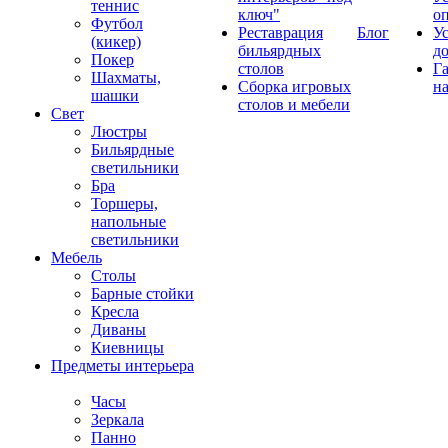
теннис
ключ"
о
Футбол
Реставрация
Блог
У
(кикер)
бильярдных
д
Покер
столов
Г
Шахматы,
Сборка игровых
на
шашки
столов и мебели
Свет
Люстры
Бильярдные
светильники
Бра
Торшеры,
напольные
светильники
Мебель
Столы
Барные стойки
Кресла
Диваны
Киевницы
Предметы интерьера
Часы
Зеркала
Панно