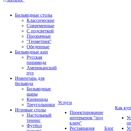
Бильярдные столы
Классические
Современные
С подсветкой
Прозрачные
"Геометрия"
Обеденные
Бильярдные кии
Русская
пирамида
Американский
пул
Инвентарь для
бильярда
Бильярдные
шары
Киевницы
Услуги
Треугольники
Как куп
Игровые столы
Проектирование
Настольный
интерьеров "под
У
теннис
ключ"
о
Футбол
Реставрация
Блог
У
(кикер)