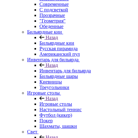
Современные
С подсветкой
Прозрачные
"Геометрия"
Обеденные
Бильярдные кии
Назад
Бильярдные кии
Русская пирамида
Американский пул
Инвентарь для бильярда
Назад
Инвентарь для бильярда
Бильярдные шары
Киевницы
Треугольники
Игровые столы
Назад
Игровые столы
Настольный теннис
Футбол (кикер)
Покер
Шахматы, шашки
Свет
Назад