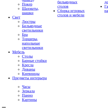
бильярдных
д
Покер
столов
Г
Шахматы,
Сборка игровых
на
шашки
столов и мебели
Свет
Люстры
Бильярдные
светильники
Бра
Торшеры,
напольные
светильники
Мебель
Столы
Барные стойки
Кресла
Диваны
Киевницы
Предметы интерьера
Часы
Зеркала
Панно
Картины