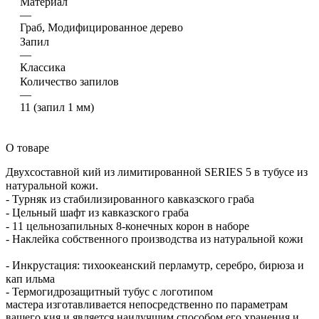
Материал
—
Граб, Модифицированное дерево
Запил
—
Классика
Количество запилов
—
11 (запил 1 мм)
О товаре
Двухсоставной кий из лимитированной SERIES 5 в тубусе из
натуральной кожи. ⠀
- Турняк из стабилизированного кавказского граба⠀
- Цельный шафт из кавказского граба⠀
- 11 цельнозапильных 8-конечных корон в наборе⠀
- Наклейка собственного производства из натуральной кожи
⠀
- Инкрустация: тихоокеанский перламутр, серебро, бирюза и
кап ильма⠀
- Термогидрозащитный тубус с логотипом
мастера изготавливается непосредственно по параметрам
вашего кия и является наилучшим способом его хранения и