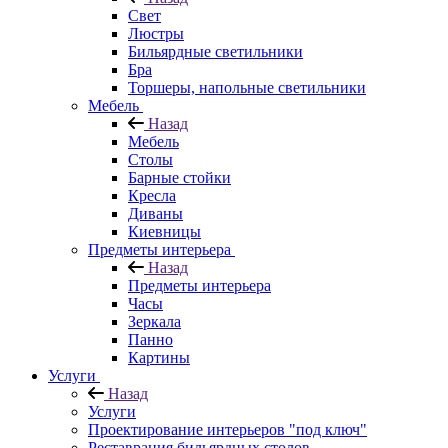
Свет
Люстры
Бильярдные светильники
Бра
Торшеры, напольные светильники
Мебель
Назад
Мебель
Столы
Барные стойки
Кресла
Диваны
Киевницы
Предметы интерьера
Назад
Предметы интерьера
Часы
Зеркала
Панно
Картины
Услуги
Назад
Услуги
Проектирование интерьеров "под ключ"
Реставрация бильярдных столов