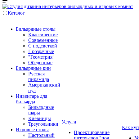
Каталог
Бильярдные столы
Классические
Современные
С подсветкой
Прозрачные
"Геометрия"
Обеденные
Бильярдные кии
Русская
пирамида
Американский
пул
Инвентарь для
бильярда
Бильярдные
шары
Киевницы
Услуги
Треугольники
Как куп
Игровые столы
Проектирование
Настольный
интерьеров "под
У